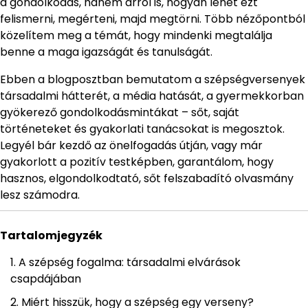
a gondolkodás, hanem arról is, hogyan lehet ezt
felismerni, megérteni, majd megtörni. Több nézőpontból
közelítem meg a témát, hogy mindenki megtalálja
benne a maga igazságát és tanulságát.
Ebben a blogposztban bemutatom a szépségversenyek
társadalmi hátterét, a média hatását, a gyermekkorban
gyökerező gondolkodásmintákat – sőt, saját
történeteket és gyakorlati tanácsokat is megosztok.
Legyél bár kezdő az önelfogadás útján, vagy már
gyakorlott a pozitív testképben, garantálom, hogy
hasznos, elgondolkodtató, sőt felszabadító olvasmány
lesz számodra.
Tartalomjegyzék
A szépség fogalma: társadalmi elvárások
csapdájában
Miért hisszük, hogy a szépség egy verseny?