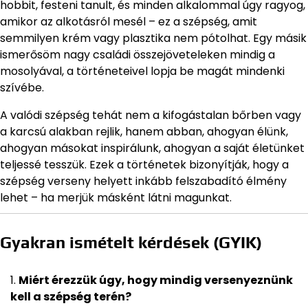
hobbit, festeni tanult, és minden alkalommal úgy ragyog,
amikor az alkotásról mesél – ez a szépség, amit
semmilyen krém vagy plasztika nem pótolhat. Egy másik
ismerősöm nagy családi összejöveteleken mindig a
mosolyával, a történeteivel lopja be magát mindenki
szívébe.
A valódi szépség tehát nem a kifogástalan bőrben vagy
a karcsú alakban rejlik, hanem abban, ahogyan élünk,
ahogyan másokat inspirálunk, ahogyan a saját életünket
teljessé tesszük. Ezek a történetek bizonyítják, hogy a
szépség verseny helyett inkább felszabadító élmény
lehet – ha merjük másként látni magunkat.
Gyakran ismételt kérdések (GYIK)
Miért érezzük úgy, hogy mindig versenyeznünk
kell a szépség terén?