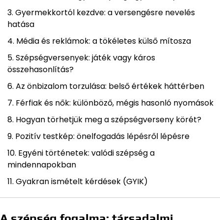
Gyermekkortól kezdve: a versengésre nevelés
hatása
Média és reklámok: a tökéletes külső mítosza
Szépségversenyek: játék vagy káros
összehasonlítás?
Az önbizalom torzulása: belső értékek háttérben
Férfiak és nők: különböző, mégis hasonló nyomások
Hogyan törhetjük meg a szépségverseny körét?
Pozitív testkép: önelfogadás lépésről lépésre
Egyéni történetek: valódi szépség a
mindennapokban
Gyakran ismételt kérdések (GYIK)
A szépség fogalma: társadalmi