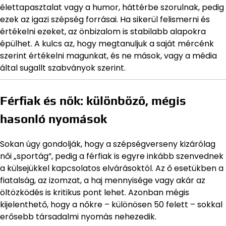
élettapasztalat vagy a humor, háttérbe szorulnak, pedig
ezek az igazi szépség forrásai. Ha sikerül felismerni és
értékelni ezeket, az önbizalom is stabilabb alapokra
épülhet. A kulcs az, hogy megtanuljuk a saját mércénk
szerint értékelni magunkat, és ne mások, vagy a média
által sugallt szabványok szerint.
Férfiak és nők: különböző, mégis
hasonló nyomások
Sokan úgy gondolják, hogy a szépségverseny kizárólag
női „sportág”, pedig a férfiak is egyre inkább szenvednek
a külsejükkel kapcsolatos elvárásoktól. Az ő esetükben a
fiatalság, az izomzat, a haj mennyisége vagy akár az
öltözködés is kritikus pont lehet. Azonban mégis
kijelenthető, hogy a nőkre – különösen 50 felett – sokkal
erősebb társadalmi nyomás nehezedik.