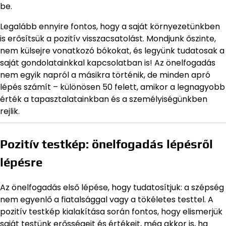
be.
Legalább ennyire fontos, hogy a saját környezetünkben
is erősítsük a pozitív visszacsatolást. Mondjunk őszinte,
nem külsejre vonatkozó bókokat, és legyünk tudatosak a
saját gondolatainkkal kapcsolatban is! Az önelfogadás
nem egyik napról a másikra történik, de minden apró
lépés számít – különösen 50 felett, amikor a legnagyobb
érték a tapasztalatainkban és a személyiségünkben
rejlik.
Pozitív testkép: önelfogadás lépésről
lépésre
Az önelfogadás első lépése, hogy tudatosítjuk: a szépség
nem egyenlő a fiatalsággal vagy a tökéletes testtel. A
pozitív testkép kialakítása során fontos, hogy elismerjük
saját testünk erősségeit és értékeit, még akkor is, ha