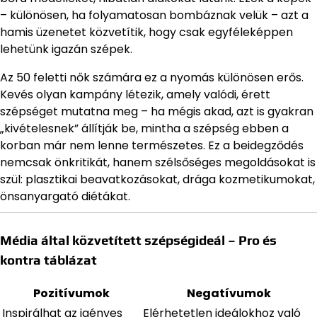
– különösen, ha folyamatosan bombáznak velük – azt a
hamis üzenetet közvetítik, hogy csak egyféleképpen
lehetünk igazán szépek.
Az 50 feletti nők számára ez a nyomás különösen erős.
Kevés olyan kampány létezik, amely valódi, érett
szépséget mutatna meg – ha mégis akad, azt is gyakran
„kivételesnek” állítják be, mintha a szépség ebben a
korban már nem lenne természetes. Ez a beidegződés
nemcsak önkritikát, hanem szélsőséges megoldásokat is
szül: plasztikai beavatkozásokat, drága kozmetikumokat,
önsanyargató diétákat.
Média által közvetített szépségideál – Pro és
kontra táblázat
Pozitívumok
Negatívumok
Inspirálhat az igényes
Elérhetetlen ideálokhoz való