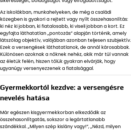
sikerességet, boldogságot vagy elfogadottságot.
Az iskolákban, munkahelyeken, de még a családi
közegben is gyakori a rejtett vagy nyílt összehasonlítás:
ki néz ki jobban, ki fiatalosabb, ki viseli jobban a kort. Ez
egyfajta láthatatlan „pontozás” alapján történik, amely
látszólag objektív, valójában azonban teljesen szubjektív.
Ezek a versengések láthatatlanok, de annál károsabbak.
Különösen azoknak a nőknek nehéz, akik már túl vannak
az életük felén, hiszen tőlük gyakran elvárják, hogy
ugyanúgy versenyezzenek a fiatalsággal.
Gyermekkortól kezdve: a versengésre
nevelés hatása
Már egészen kisgyermekkorban elkezdődik az
összehasonlítgatás, sokszor a legártatlanabb
szándékkal. „Milyen szép kislány vagy!”, „Nézd, milyen