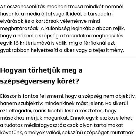
Az összehasonlítás mechanizmusa mindkét nemnél
hasonló: a média által sugallt ideál, a társadalmi
elvárások és a kortársak véleménye mind
meghatározóak. A különbség leginkább abban rejlik,
hogy a nőknél a szépség a társadalmi megbecsülés
egyik fő kritériumává is válik, míg a férfiaknál ezt
gyakrabban helyettesíti a siker vagy a teljesítmény.
Hogyan törhetjük meg a
szépségverseny körét?
Először is fontos felismerni, hogy a szépség nem objektív,
hanem szubjektív: mindenkinek mást jelent. Ha sikerül
ezt elfogadni, máris kisebb lesz a késztetés, hogy
másokhoz mérjük magunkat. Ennek egyik eszköze lehet
a tudatos médiafogyasztás: csak olyan tartalmakat
követünk, amelyek valódi, sokszínű szépséget mutatnak