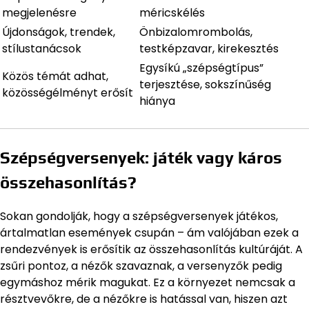
megjelenésre
méricskélés
Újdonságok, trendek,
Önbizalomrombolás,
stílustanácsok
testképzavar, kirekesztés
Egysíkú „szépségtípus”
Közös témát adhat,
terjesztése, sokszínűség
közösségélményt erősít
hiánya
Szépségversenyek: játék vagy káros
összehasonlítás?
Sokan gondolják, hogy a szépségversenyek játékos,
ártalmatlan események csupán – ám valójában ezek a
rendezvények is erősítik az összehasonlítás kultúráját. A
zsűri pontoz, a nézők szavaznak, a versenyzők pedig
egymáshoz mérik magukat. Ez a környezet nemcsak a
résztvevőkre, de a nézőkre is hatással van, hiszen azt