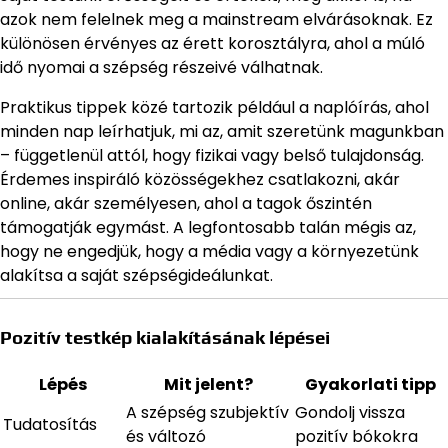
azok nem felelnek meg a mainstream elvárásoknak. Ez
különösen érvényes az érett korosztályra, ahol a múló
idő nyomai a szépség részeivé válhatnak.
Praktikus tippek közé tartozik például a naplóírás, ahol
minden nap leírhatjuk, mi az, amit szeretünk magunkban
– függetlenül attól, hogy fizikai vagy belső tulajdonság.
Érdemes inspiráló közösségekhez csatlakozni, akár
online, akár személyesen, ahol a tagok őszintén
támogatják egymást. A legfontosabb talán mégis az,
hogy ne engedjük, hogy a média vagy a környezetünk
alakítsa a saját szépségideálunkat.
Pozitív testkép kialakításának lépései
Lépés
Mit jelent?
Gyakorlati tipp
A szépség szubjektív
Gondolj vissza
Tudatosítás
és változó
pozitív bókokra