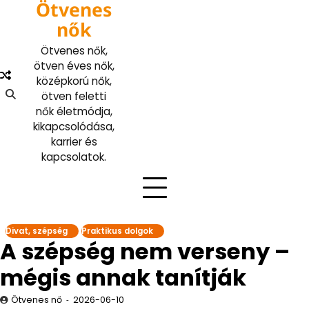
Ötvenes
Skip
to
nők
content
Ötvenes nők,
ötven éves nők,
középkorú nők,
ötven feletti
nők életmódja,
kikapcsolódása,
karrier és
kapcsolatok.
Divat, szépség
Praktikus dolgok
A szépség nem verseny –
mégis annak tanítják
Ötvenes nő
2026-06-10