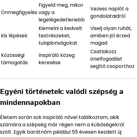
Figyeld meg, mikor
Vezess naplót a
Önmegfigyelés
vagy a
gondolataidról
legelégedetlenebb
Kiemelni a kedvelt
Viselj olyan ruhát,
Kis lépések
testrészeket,
amiben jól érzed
tulajdonságokat
magad
Csatlakozz
Közösségi
Inspiráló közeg
önelfogadást
támogatás
keresése
segítő csoporthoz
Egyéni történetek: valódi szépség a
mindennapokban
Életem során sok inspiráló nővel találkoztam, akik
számára a szépség már régen nem a külsőségekről
szólt. Egyik barátnőm például 55 évesen kezdett új