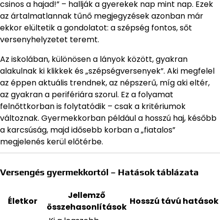
csinos a hajad!” – hallják a gyerekek nap mint nap. Ezek
az ártalmatlannak tűnő megjegyzések azonban már
ekkor elültetik a gondolatot: a szépség fontos, sőt
versenyhelyzetet teremt.
Az iskolában, különösen a lányok között, gyakran
alakulnak ki klikkek és „szépségversenyek”. Aki megfelel
az éppen aktuális trendnek, az népszerű, míg aki eltér,
az gyakran a perifériára szorul. Ez a folyamat
felnőttkorban is folytatódik – csak a kritériumok
változnak. Gyermekkorban például a hosszú haj, később
a karcsúság, majd idősebb korban a „fiatalos”
megjelenés kerül előtérbe.
Versengés gyermekkortól – Hatások táblázata
Jellemző
Életkor
Hosszú távú hatások
összehasonlítások