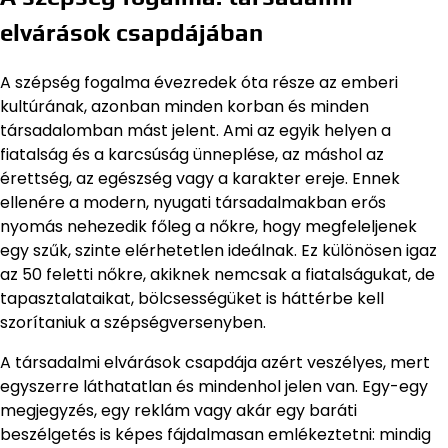
elvárások csapdájában
A szépség fogalma évezredek óta része az emberi
kultúrának, azonban minden korban és minden
társadalomban mást jelent. Ami az egyik helyen a
fiatalság és a karcsúság ünneplése, az máshol az
érettség, az egészség vagy a karakter ereje. Ennek
ellenére a modern, nyugati társadalmakban erős
nyomás nehezedik főleg a nőkre, hogy megfeleljenek
egy szűk, szinte elérhetetlen ideálnak. Ez különösen igaz
az 50 feletti nőkre, akiknek nemcsak a fiatalságukat, de
tapasztalataikat, bölcsességüket is háttérbe kell
szorítaniuk a szépségversenyben.
A társadalmi elvárások csapdája azért veszélyes, mert
egyszerre láthatatlan és mindenhol jelen van. Egy-egy
megjegyzés, egy reklám vagy akár egy baráti
beszélgetés is képes fájdalmasan emlékeztetni: mindig