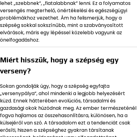
lehet „szebbnek”, „fiatalabbnak” lenni. Ez a folyamatos
versengés megterhelő, önértékelési és egészségügyi
problémákhoz vezethet. Ám ha felismerjük, hogy a
szépség sokkal sokszínűbb, mint a szabványosított
elvárások, máris egy lépéssel közelebb vagyunk az
önelfogadáshoz.
Miért hisszük, hogy a szépség egy
verseny?
Sokan gondolják úgy, hogy a szépség egyfajta
„versenypálya”, ahol mindenki a legjobb helyezésért
küzd. Ennek hátterében evolúciós, társadalmi és
gazdasági okok húzódnak meg. Az ember természeténél
fogva hajlamos az összehasonlításra, különösen, ha a
külsejéről van szó. A társadalom ezt a tendenciát csak
erősíti, hiszen a szépséghez gyakran társítanak