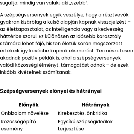
sugallja: mindig van valaki, aki „szebb”.
A szépségversenyek egyik veszélye, hogy a résztvevők
gyakran kizárólag a külső alapján kapnak visszajelzést –
az élettapasztalat, az intelligencia vagy a kedvesség
háttérbe szorul. Ez különösen az idősebb korosztály
számára lehet fájó, hiszen életük során megszerzett
értékeik így kevésbé kapnak elismerést. Természetesen
akadnak pozitív példák is, ahol a szépségversenyek
valódi közösségi élményt, támogatást adnak – de ezek
inkább kivételnek számítanak.
Szépségversenyek előnyei és hátrányai
Előnyök
Hátrányok
Önbizalom növelése
Kirekesztés, önkritika
Közösségépítő
Egysíkú szépségideálok
esemény
terjesztése