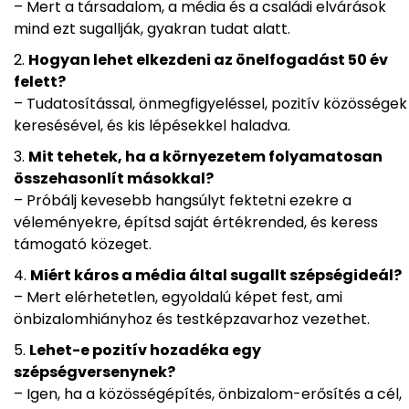
– Mert a társadalom, a média és a családi elvárások
mind ezt sugallják, gyakran tudat alatt.
Hogyan lehet elkezdeni az önelfogadást 50 év
felett?
– Tudatosítással, önmegfigyeléssel, pozitív közösségek
keresésével, és kis lépésekkel haladva.
Mit tehetek, ha a környezetem folyamatosan
összehasonlít másokkal?
– Próbálj kevesebb hangsúlyt fektetni ezekre a
véleményekre, építsd saját értékrended, és keress
támogató közeget.
Miért káros a média által sugallt szépségideál?
– Mert elérhetetlen, egyoldalú képet fest, ami
önbizalomhiányhoz és testképzavarhoz vezethet.
Lehet-e pozitív hozadéka egy
szépségversenynek?
– Igen, ha a közösségépítés, önbizalom-erősítés a cél,