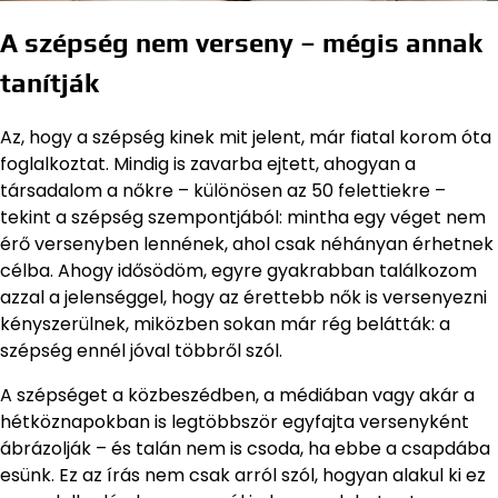
A szépség nem verseny – mégis annak
tanítják
Az, hogy a szépség kinek mit jelent, már fiatal korom óta
foglalkoztat. Mindig is zavarba ejtett, ahogyan a
társadalom a nőkre – különösen az 50 felettiekre –
tekint a szépség szempontjából: mintha egy véget nem
érő versenyben lennének, ahol csak néhányan érhetnek
célba. Ahogy idősödöm, egyre gyakrabban találkozom
azzal a jelenséggel, hogy az érettebb nők is versenyezni
kényszerülnek, miközben sokan már rég belátták: a
szépség ennél jóval többről szól.
A szépséget a közbeszédben, a médiában vagy akár a
hétköznapokban is legtöbbször egyfajta versenyként
ábrázolják – és talán nem is csoda, ha ebbe a csapdába
esünk. Ez az írás nem csak arról szól, hogyan alakul ki ez