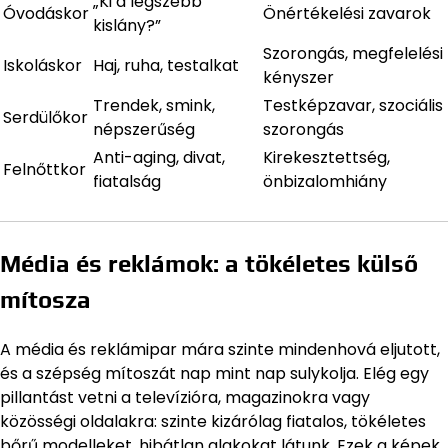
„Ki a legszebb
Óvodáskor
Önértékelési zavarok
kislány?”
Szorongás, megfelelési
Iskoláskor
Haj, ruha, testalkat
kényszer
Trendek, smink,
Testképzavar, szociális
Serdülőkor
népszerűség
szorongás
Anti-aging, divat,
Kirekesztettség,
Felnőttkor
fiatalság
önbizalomhiány
Média és reklámok: a tökéletes külső
mítosza
A média és reklámipar mára szinte mindenhová eljutott,
és a szépség mítoszát nap mint nap sulykolja. Elég egy
pillantást vetni a televízióra, magazinokra vagy
közösségi oldalakra: szinte kizárólag fiatalos, tökéletes
bőrű modelleket, hibátlan alakokat látunk. Ezek a képek