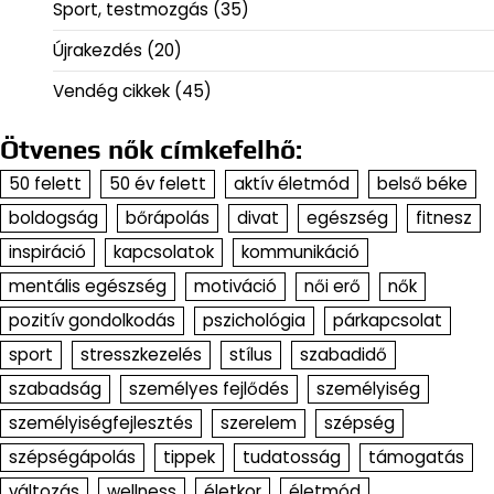
Sport, testmozgás
(35)
Újrakezdés
(20)
Vendég cikkek
(45)
Ötvenes nők címkefelhő:
50 felett
50 év felett
aktív életmód
belső béke
boldogság
bőrápolás
divat
egészség
fitnesz
inspiráció
kapcsolatok
kommunikáció
mentális egészség
motiváció
női erő
nők
pozitív gondolkodás
pszichológia
párkapcsolat
sport
stresszkezelés
stílus
szabadidő
szabadság
személyes fejlődés
személyiség
személyiségfejlesztés
szerelem
szépség
szépségápolás
tippek
tudatosság
támogatás
változás
wellness
életkor
életmód