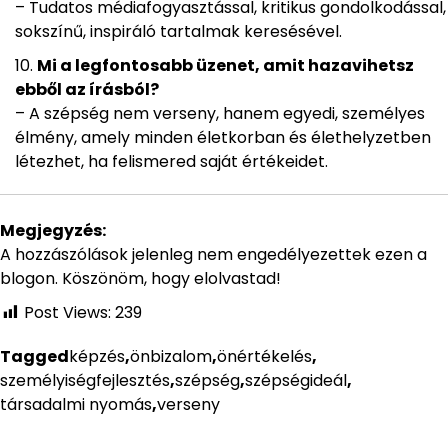
– Tudatos médiafogyasztással, kritikus gondolkodással,
sokszínű, inspiráló tartalmak keresésével.
Mi a legfontosabb üzenet, amit hazavihetsz
ebből az írásból?
– A szépség nem verseny, hanem egyedi, személyes
élmény, amely minden életkorban és élethelyzetben
létezhet, ha felismered saját értékeidet.
Megjegyzés:
A hozzászólások jelenleg nem engedélyezettek ezen a
blogon. Köszönöm, hogy elolvastad!
Post Views:
239
Tagged
képzés
,
önbizalom
,
önértékelés
,
személyiségfejlesztés
,
szépség
,
szépségideál
,
társadalmi nyomás
,
verseny