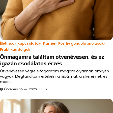
Életmód
Kapcsolatok
Karrier
Pozitív gondolatmorzsák
Praktikus dolgok
Önmagamra találtam ötvenévesen, és ez
igazán csodálatos érzés
Ötvenévesen végre elfogadtam magam olyannak, amilyen
vagyok. Megtanultam értékelni a hibáimat, a sikereimet, és
most…
Ötvenes nő
2026-03-12