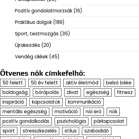
Pozitív gondolatmorzsák
(16)
Praktikus dolgok
(189)
Sport, testmozgás
(35)
Újrakezdés
(20)
Vendég cikkek
(45)
Ötvenes nők címkefelhő:
50 felett
50 év felett
aktív életmód
belső béke
boldogság
bőrápolás
divat
egészség
fitnesz
inspiráció
kapcsolatok
kommunikáció
mentális egészség
motiváció
női erő
nők
pozitív gondolkodás
pszichológia
párkapcsolat
sport
stresszkezelés
stílus
szabadidő