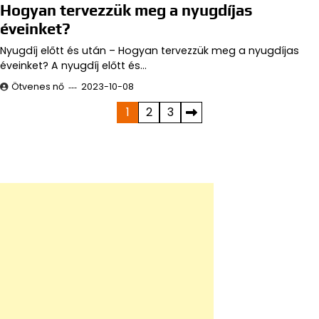
Hogyan tervezzük meg a nyugdíjas
éveinket?
Nyugdíj előtt és után – Hogyan tervezzük meg a nyugdíjas
éveinket? A nyugdíj előtt és…
Ötvenes nő
2023-10-08
Bejegyzések
1
2
3
lapozása