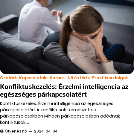
Család
Kapcsolatok
Karrier
Nő és férfi
Praktikus dolgok
Konfliktuskezelés: Érzelmi intelligencia az
egészséges párkapcsolatért
Konfliktuskezelés: Érzelmi intelligencia az egészséges
párkapcsolatért A konfliktusok természete a
párkapcsolatokban Minden párkapcsolatban adódnak
konfliktusok.…
Ötvenes nő
2024-04-04