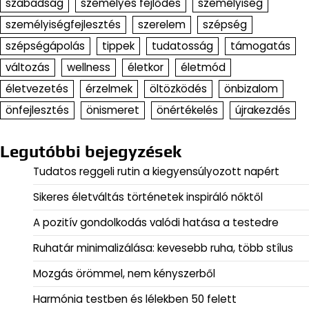
szabadság
személyes fejlődés
személyiség
személyiségfejlesztés
szerelem
szépség
szépségápolás
tippek
tudatosság
támogatás
változás
wellness
életkor
életmód
életvezetés
érzelmek
öltözködés
önbizalom
önfejlesztés
önismeret
önértékelés
újrakezdés
Legutóbbi bejegyzések
Tudatos reggeli rutin a kiegyensúlyozott napért
Sikeres életváltás történetek inspiráló nőktől
A pozitív gondolkodás valódi hatása a testedre
Ruhatár minimalizálása: kevesebb ruha, több stílus
Mozgás örömmel, nem kényszerből
Harmónia testben és lélekben 50 felett