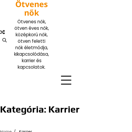
Ötvenes
Skip
to
nők
content
Ötvenes nők,
ötven éves nők,
középkorú nők,
ötven feletti
nők életmódja,
kikapcsolódása,
karrier és
kapcsolatok.
Kategória:
Karrier
Home
Karrier