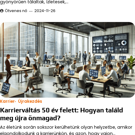
gyönyörűen tálaltak, ízletesek,…
Ötvenes nő
2024-11-26
Karrier
Újrakezdés
Karrierváltás 50 év felett: Hogyan találd
meg újra önmagad?
Az életünk során sokszor kerülhetünk olyan helyzetbe, amikor
elgondolkodunk a karrierünkön, és azon, hogy vajon…