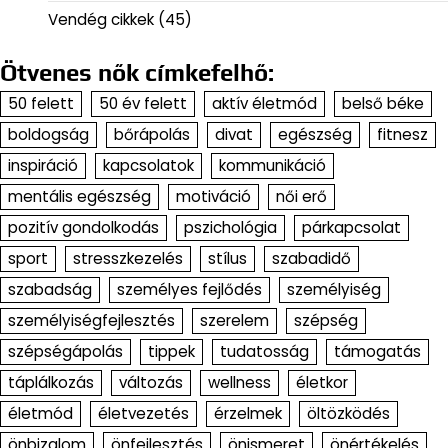
Vendég cikkek
(45)
Ötvenes nők címkefelhő:
50 felett
50 év felett
aktív életmód
belső béke
boldogság
bőrápolás
divat
egészség
fitnesz
inspiráció
kapcsolatok
kommunikáció
mentális egészség
motiváció
női erő
pozitív gondolkodás
pszichológia
párkapcsolat
sport
stresszkezelés
stílus
szabadidő
szabadság
személyes fejlődés
személyiség
személyiségfejlesztés
szerelem
szépség
szépségápolás
tippek
tudatosság
támogatás
táplálkozás
változás
wellness
életkor
életmód
életvezetés
érzelmek
öltözködés
önbizalom
önfejlesztés
önismeret
önértékelés