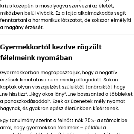
krízis közepén is mosolyogva szervezni az életét,
miközben belül vívódik. Ez a fajta alkalmazkodás segít
fenntartani a harmonikus látszatot, de sokszor elmélyíti
a magány érzését.
Gyermekkortól kezdve rögzült
félelmeink nyomában
Gyermekkorban megtapasztaljuk, hogy a negatív
érzések kimutatása nem mindig elfogadott. Sokan
kaptak olyan visszajelzést szüleiktől, tanáraiktól, hogy
„ne hisztizz”, „légy okos lány”, „ne bosszantsd a többieket
a panaszkodásoddal”. Ezek az üzenetek mély nyomot
hagynak, és gyakran egész életünkben kísértenek.
Egy tanulmány szerint a felnőtt nők 75%-a számolt be
arról, hogy gyermekkori félelmeik – például a