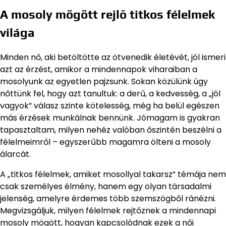
A mosoly mögött rejlő titkos félelmek
világa
Minden nő, aki betöltötte az ötvenedik életévét, jól ismeri
azt az érzést, amikor a mindennapok viharaiban a
mosolyunk az egyetlen pajzsunk. Sokan közülünk úgy
nőttünk fel, hogy azt tanultuk: a derű, a kedvesség, a „jól
vagyok” válasz szinte kötelesség, még ha belül egészen
más érzések munkálnak bennünk. Jómagam is gyakran
tapasztaltam, milyen nehéz valóban őszintén beszélni a
félelmeimről – egyszerűbb magamra ölteni a mosoly
álarcát.
A „titkos félelmek, amiket mosollyal takarsz” témája nem
csak személyes élmény, hanem egy olyan társadalmi
jelenség, amelyre érdemes több szemszögből ránézni.
Megvizsgáljuk, milyen félelmek rejtőznek a mindennapi
mosoly mögött, hogyan kapcsolódnak ezek a női