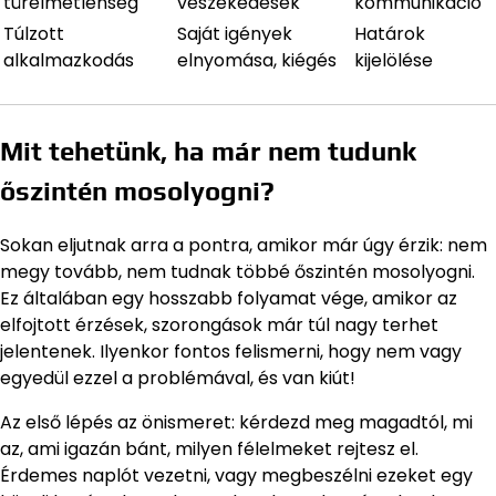
türelmetlenség
veszekedések
kommunikáció
Túlzott
Saját igények
Határok
alkalmazkodás
elnyomása, kiégés
kijelölése
Mit tehetünk, ha már nem tudunk
őszintén mosolyogni?
Sokan eljutnak arra a pontra, amikor már úgy érzik: nem
megy tovább, nem tudnak többé őszintén mosolyogni.
Ez általában egy hosszabb folyamat vége, amikor az
elfojtott érzések, szorongások már túl nagy terhet
jelentenek. Ilyenkor fontos felismerni, hogy nem vagy
egyedül ezzel a problémával, és van kiút!
Az első lépés az önismeret: kérdezd meg magadtól, mi
az, ami igazán bánt, milyen félelmeket rejtesz el.
Érdemes naplót vezetni, vagy megbeszélni ezeket egy