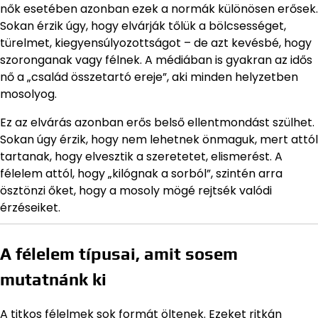
nők esetében azonban ezek a normák különösen erősek.
Sokan érzik úgy, hogy elvárják tőlük a bölcsességet,
türelmet, kiegyensúlyozottságot – de azt kevésbé, hogy
szoronganak vagy félnek. A médiában is gyakran az idős
nő a „család összetartó ereje”, aki minden helyzetben
mosolyog.
Ez az elvárás azonban erős belső ellentmondást szülhet.
Sokan úgy érzik, hogy nem lehetnek önmaguk, mert attól
tartanak, hogy elvesztik a szeretetet, elismerést. A
félelem attól, hogy „kilógnak a sorból”, szintén arra
ösztönzi őket, hogy a mosoly mögé rejtsék valódi
érzéseiket.
A félelem típusai, amit sosem
mutatnánk ki
A titkos félelmek sok formát öltenek. Ezeket ritkán