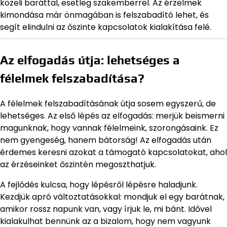
közeli baráttal, esetleg szakemberrel. Az érzelmek
kimondása már önmagában is felszabadító lehet, és
segít elindulni az őszinte kapcsolatok kialakítása felé.
Az elfogadás útja: lehetséges a
félelmek felszabadítása?
A félelmek felszabadításának útja sosem egyszerű, de
lehetséges. Az első lépés az elfogadás: merjük beismerni
magunknak, hogy vannak félelmeink, szorongásaink. Ez
nem gyengeség, hanem bátorság! Az elfogadás után
érdemes keresni azokat a támogató kapcsolatokat, ahol
az érzéseinket őszintén megoszthatjuk.
A fejlődés kulcsa, hogy lépésről lépésre haladjunk.
Kezdjük apró változtatásokkal: mondjuk el egy barátnak,
amikor rossz napunk van, vagy írjuk le, mi bánt. Idővel
kialakulhat bennünk az a bizalom, hogy nem vagyunk