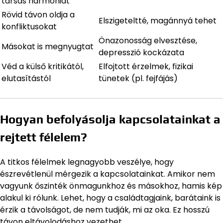
társas harmóniát
Rövid távon oldja a
Elszigeteltté, magánnyá tehet
konfliktusokat
Önazonosság elvesztése,
Másokat is megnyugtat
depresszió kockázata
Véd a külső kritikától,
Elfojtott érzelmek, fizikai
elutasítástól
tünetek (pl. fejfájás)
Hogyan befolyásolja kapcsolatainkat a
rejtett félelem?
A titkos félelmek legnagyobb veszélye, hogy
észrevétlenül mérgezik a kapcsolatainkat. Amikor nem
vagyunk őszinték önmagunkhoz és másokhoz, hamis kép
alakul ki rólunk. Lehet, hogy a családtagjaink, barátaink is
érzik a távolságot, de nem tudják, mi az oka. Ez hosszú
távon eltávolodáshoz vezethet.