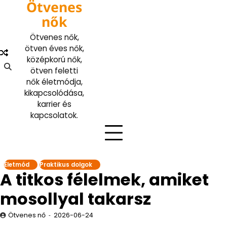
Ötvenes
Skip
to
nők
content
Ötvenes nők,
ötven éves nők,
középkorú nők,
ötven feletti
nők életmódja,
kikapcsolódása,
karrier és
kapcsolatok.
Életmód
Praktikus dolgok
A titkos félelmek, amiket
mosollyal takarsz
Ötvenes nő
2026-06-24