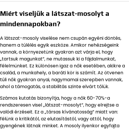
Miért viseljük a látszat-mosolyt a
mindennapokban?
A látszat-mosoly viselése nem csupán egyéni döntés,
hanem a túlélés egyik eszköze. Amikor nehézségeink
vannak, a környezetünk gyakran azt várja el, hogy
„tartsuk magunkat”, ne mutassuk ki a fájdalmunkat,
félelmünket. Ez különösen igaz a nők esetében, akikre a
család, a munkahely, a baráti kör is számít. Az ötvenen
túli nők gyakran anyai, nagymamai szerepben vannak,
ahol a támogatás, a stabilitás szinte elvárt tőlük.
Számos kutatás bizonyítja, hogy a nők 60-70%-a
rendszeresen visel „látszat-mosolyt”, hogy elrejtse a
valódi érzéseit. Ez a „társas kívánatosság” miatt van:
félünk a kritikától, az elutasítástól, vagy attól, hogy
gyengének látnak minket. A mosoly ilyenkor egyfajta