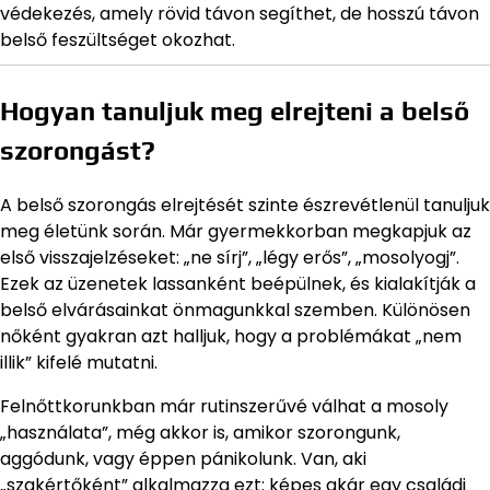
védekezés, amely rövid távon segíthet, de hosszú távon
belső feszültséget okozhat.
Hogyan tanuljuk meg elrejteni a belső
szorongást?
A belső szorongás elrejtését szinte észrevétlenül tanuljuk
meg életünk során. Már gyermekkorban megkapjuk az
első visszajelzéseket: „ne sírj”, „légy erős”, „mosolyogj”.
Ezek az üzenetek lassanként beépülnek, és kialakítják a
belső elvárásainkat önmagunkkal szemben. Különösen
nőként gyakran azt halljuk, hogy a problémákat „nem
illik” kifelé mutatni.
Felnőttkorunkban már rutinszerűvé válhat a mosoly
„használata”, még akkor is, amikor szorongunk,
aggódunk, vagy éppen pánikolunk. Van, aki
„szakértőként” alkalmazza ezt: képes akár egy családi