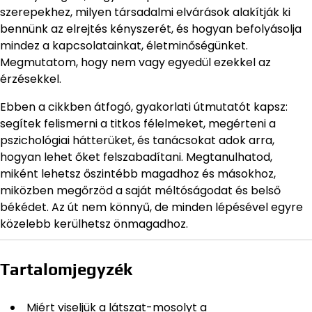
szerepekhez, milyen társadalmi elvárások alakítják ki
bennünk az elrejtés kényszerét, és hogyan befolyásolja
mindez a kapcsolatainkat, életminőségünket.
Megmutatom, hogy nem vagy egyedül ezekkel az
érzésekkel.
Ebben a cikkben átfogó, gyakorlati útmutatót kapsz:
segítek felismerni a titkos félelmeket, megérteni a
pszichológiai hátterüket, és tanácsokat adok arra,
hogyan lehet őket felszabadítani. Megtanulhatod,
miként lehetsz őszintébb magadhoz és másokhoz,
miközben megőrzöd a saját méltóságodat és belső
békédet. Az út nem könnyű, de minden lépésével egyre
közelebb kerülhetsz önmagadhoz.
Tartalomjegyzék
Miért viseljük a látszat-mosolyt a