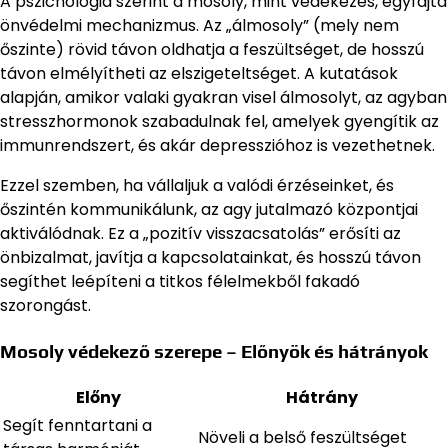
A pszichológia szerint a mosoly, mint védekezés, egyfajta
önvédelmi mechanizmus. Az „álmosoly” (mely nem
őszinte) rövid távon oldhatja a feszültséget, de hosszú
távon elmélyítheti az elszigeteltséget. A kutatások
alapján, amikor valaki gyakran visel álmosolyt, az agyban
stresszhormonok szabadulnak fel, amelyek gyengítik az
immunrendszert, és akár depresszióhoz is vezethetnek.
Ezzel szemben, ha vállaljuk a valódi érzéseinket, és
őszintén kommunikálunk, az agy jutalmazó központjai
aktiválódnak. Ez a „pozitív visszacsatolás” erősíti az
önbizalmat, javítja a kapcsolatainkat, és hosszú távon
segíthet leépíteni a titkos félelmekből fakadó
szorongást.
Mosoly védekező szerepe – Előnyök és hátrányok
Előny
Hátrány
Segít fenntartani a
Növeli a belső feszültséget