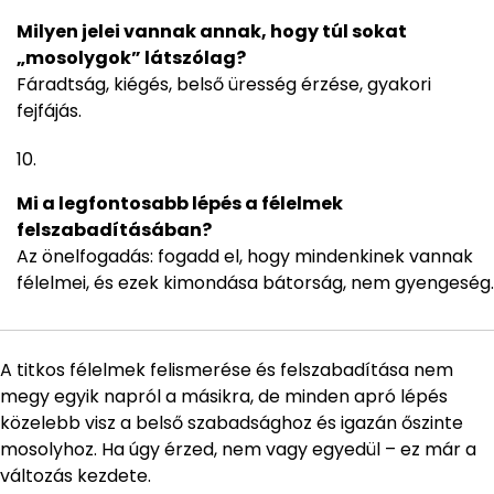
Milyen jelei vannak annak, hogy túl sokat
„mosolygok” látszólag?
Fáradtság, kiégés, belső üresség érzése, gyakori
fejfájás.
Mi a legfontosabb lépés a félelmek
felszabadításában?
Az önelfogadás: fogadd el, hogy mindenkinek vannak
félelmei, és ezek kimondása bátorság, nem gyengeség.
A titkos félelmek felismerése és felszabadítása nem
megy egyik napról a másikra, de minden apró lépés
közelebb visz a belső szabadsághoz és igazán őszinte
mosolyhoz. Ha úgy érzed, nem vagy egyedül – ez már a
változás kezdete.