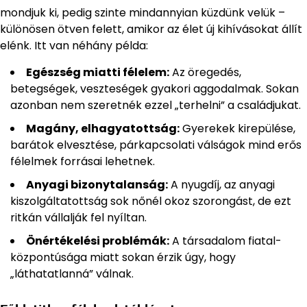
mondjuk ki, pedig szinte mindannyian küzdünk velük –
különösen ötven felett, amikor az élet új kihívásokat állít
elénk. Itt van néhány példa:
Egészség miatti félelem:
Az öregedés,
betegségek, veszteségek gyakori aggodalmak. Sokan
azonban nem szeretnék ezzel „terhelni” a családjukat.
Magány, elhagyatottság:
Gyerekek kirepülése,
barátok elvesztése, párkapcsolati válságok mind erős
félelmek forrásai lehetnek.
Anyagi bizonytalanság:
A nyugdíj, az anyagi
kiszolgáltatottság sok nőnél okoz szorongást, de ezt
ritkán vállalják fel nyíltan.
Önértékelési problémák:
A társadalom fiatal-
központúsága miatt sokan érzik úgy, hogy
„láthatatlanná” válnak.