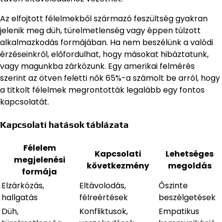
Az elfojtott félelmekből származó feszültség gyakran
jelenik meg düh, türelmetlenség vagy éppen túlzott
alkalmazkodás formájában. Ha nem beszélünk a valódi
érzéseinkről, előfordulhat, hogy másokat hibáztatunk,
vagy magunkba zárkózunk. Egy amerikai felmérés
szerint az ötven feletti nők 65%-a számolt be arról, hogy
a titkolt félelmek megrontották legalább egy fontos
kapcsolatát.
Kapcsolati hatások táblázata
Félelem
Kapcsolati
Lehetséges
megjelenési
következmény
megoldás
formája
Elzárkózás,
Eltávolodás,
Őszinte
hallgatás
félreértések
beszélgetések
Düh,
Konfliktusok,
Empatikus