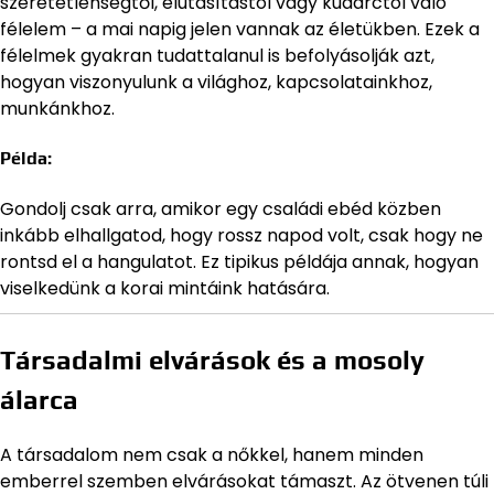
szeretetlenségtől, elutasítástól vagy kudarctól való
félelem – a mai napig jelen vannak az életükben. Ezek a
félelmek gyakran tudattalanul is befolyásolják azt,
hogyan viszonyulunk a világhoz, kapcsolatainkhoz,
munkánkhoz.
Példa:
Gondolj csak arra, amikor egy családi ebéd közben
inkább elhallgatod, hogy rossz napod volt, csak hogy ne
rontsd el a hangulatot. Ez tipikus példája annak, hogyan
viselkedünk a korai mintáink hatására.
Társadalmi elvárások és a mosoly
álarca
A társadalom nem csak a nőkkel, hanem minden
emberrel szemben elvárásokat támaszt. Az ötvenen túli