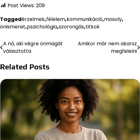
Post Views:
209
Tagged
érzelmek
,
félelem
,
kommunikáció
,
mosoly
,
önismeret
,
pszichológia
,
szorongás
,
titkok
A nő, aki végre önmagát
Amikor már nem akarsz
Bejegyzés
választotta
megfelelni
navigáció
Related Posts