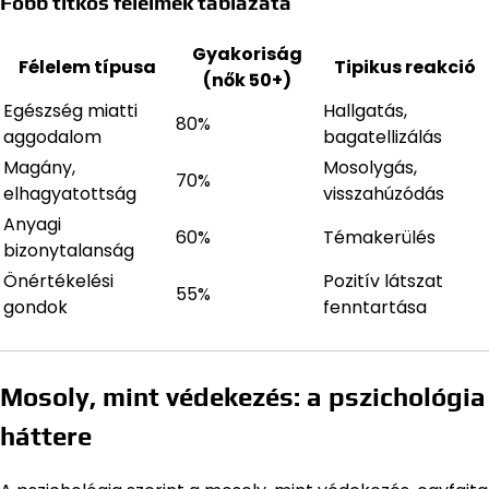
Főbb titkos félelmek táblázata
Gyakoriság
Félelem típusa
Tipikus reakció
(nők 50+)
Egészség miatti
Hallgatás,
80%
aggodalom
bagatellizálás
Magány,
Mosolygás,
70%
elhagyatottság
visszahúzódás
Anyagi
60%
Témakerülés
bizonytalanság
Önértékelési
Pozitív látszat
55%
gondok
fenntartása
Mosoly, mint védekezés: a pszichológia
háttere