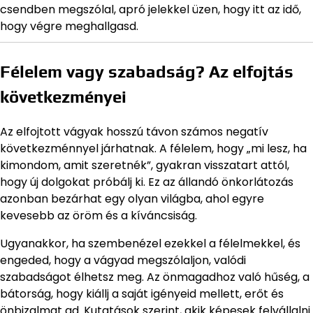
csendben megszólal, apró jelekkel üzen, hogy itt az idő,
hogy végre meghallgasd.
Félelem vagy szabadság? Az elfojtás
következményei
Az elfojtott vágyak hosszú távon számos negatív
következménnyel járhatnak. A félelem, hogy „mi lesz, ha
kimondom, amit szeretnék”, gyakran visszatart attól,
hogy új dolgokat próbálj ki. Ez az állandó önkorlátozás
azonban bezárhat egy olyan világba, ahol egyre
kevesebb az öröm és a kíváncsiság.
Ugyanakkor, ha szembenézel ezekkel a félelmekkel, és
engeded, hogy a vágyad megszólaljon, valódi
szabadságot élhetsz meg. Az önmagadhoz való hűség, a
bátorság, hogy kiállj a saját igényeid mellett, erőt és
önbizalmat ad. Kutatások szerint, akik képesek felvállalni