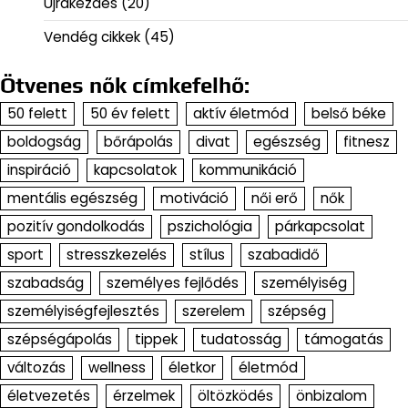
Újrakezdés
(20)
Vendég cikkek
(45)
Ötvenes nők címkefelhő:
50 felett
50 év felett
aktív életmód
belső béke
boldogság
bőrápolás
divat
egészség
fitnesz
inspiráció
kapcsolatok
kommunikáció
mentális egészség
motiváció
női erő
nők
pozitív gondolkodás
pszichológia
párkapcsolat
sport
stresszkezelés
stílus
szabadidő
szabadság
személyes fejlődés
személyiség
személyiségfejlesztés
szerelem
szépség
szépségápolás
tippek
tudatosság
támogatás
változás
wellness
életkor
életmód
életvezetés
érzelmek
öltözködés
önbizalom