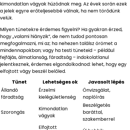
kimondatlan vágyak húzódnak meg. Az évek során ezek
a jelek egyre erőteljesebbé válnak, ha nem törődünk
velük.
Milyen tünetekre érdemes figyelni? Ha gyakran érzed,
hogy „valami hiányzik”, de nem tudod pontosan
megfogalmazni, mi az; ha nehezen találsz örömet a
mindennapokban; vagy ha testi tüneteid – például
fejfájás, álmatlanság, fáradtság – indokolatlanul
jelentkeznek, érdemes elgondolkodnod: lehet, hogy egy
elfojtott vágy beszél belőled.
Tünet
Lehetséges ok
Javasolt lépés
Állandó
Érzelmi
Önvizsgálat,
fáradtság
kielégületlenség
naplóírás
Beszélgetés
Kimondatlan
Szorongás
baráttal,
vágyak
szakemberrel
Elfojtott