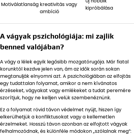
Új hobbik
Motiválatlanság
kreativitás vagy
kipróbálása
ambíció
A vágyak pszichológiája: mi zajlik
benned valójában?
A vágy a lélek egyik legősibb mozgatórugója. Már fiatal
korunktól kezdve jelen van, ám az idők során sokan
megtanulják elnyomni azt. A pszichológiában az elfojtás
egy tudattalan folyamat, amikor a nem kívánatos
érzéseket, vágyakat vagy emlékeket a tudat peremére
szorítjuk, hogy ne kelljen velük szembenéznünk.
Ez a folyamat rövid távon védelmet nyújt, hiszen így
elkerülhetjük a konfliktusokat vagy a kellemetlen
érzelmeket. Hosszú távon azonban az elfojtott vágyak
felhalmozódnak, és különféle módokon „szólalnak meg”: