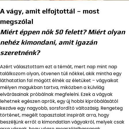
A vágy, amit elfojtottál – most
megszólal
Miért éppen nők 50 felett? Miért olyan
nehéz kimondani, amit igazán
szeretnénk?
Azért választottam ezt a témát, mert nap mint nap
találkozom olyan, ötvenen túli nőkkel, akik mintha egy
láthatatlan fal mögött élnék az életüket – vágyaikat
mélyen magukban tartva, miközben a külvilág
elvárásainak próbálnak megfelelni. Ezek a vágyak
lehetnek egészen aprók, egy új hobbi kipróbálásától
kezdve egy nagyobb, sorsfordító változásig. Rengeteg
történet, megélt tapasztalat inspirált arra, hogy
beszéljünk erről: a kimondatlan vágyakról, melyek csak
arra várnak, hogy végre megszólalhassanak.