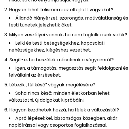
Hogyan lehet felismerni az elfojtott vágyakat?
Állandó hiányérzet, szorongás, motiválatlanság és
testi tünetek jelezhetik őket.
Milyen veszélyei vannak, ha nem foglalkozunk velük?
Lelki és testi betegségekhez, kapcsolati
nehézségekhez, kiégéshez vezethet.
Segít-e, ha beszélek másoknak a vágyaimról?
Igen, a támogatás, megosztás segít feldolgozni és
felvállalni az érzéseket.
Létezik „túl késő” vágyak megélésére?
Soha nincs késő: minden életkorban lehet
változtatni, új dolgokat kipróbálni.
Hogyan kezdhetek hozzá, ha félek a változástól?
Apró lépésekkel, biztonságos közegben, akár
naplóírással vagy csoportos foglalkozással.