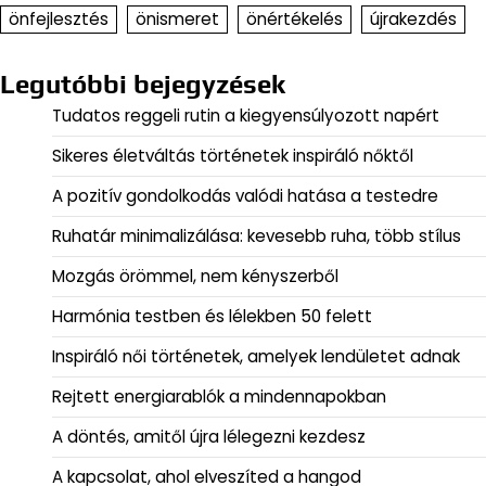
önfejlesztés
önismeret
önértékelés
újrakezdés
Legutóbbi bejegyzések
Tudatos reggeli rutin a kiegyensúlyozott napért
Sikeres életváltás történetek inspiráló nőktől
A pozitív gondolkodás valódi hatása a testedre
Ruhatár minimalizálása: kevesebb ruha, több stílus
Mozgás örömmel, nem kényszerből
Harmónia testben és lélekben 50 felett
Inspiráló női történetek, amelyek lendületet adnak
Rejtett energiarablók a mindennapokban
A döntés, amitől újra lélegezni kezdesz
A kapcsolat, ahol elveszíted a hangod