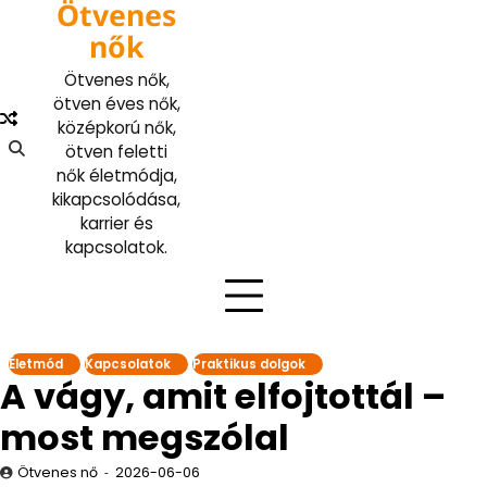
Ötvenes
Skip
to
nők
content
Ötvenes nők,
ötven éves nők,
középkorú nők,
ötven feletti
nők életmódja,
kikapcsolódása,
karrier és
kapcsolatok.
Életmód
Kapcsolatok
Praktikus dolgok
A vágy, amit elfojtottál –
most megszólal
Ötvenes nő
2026-06-06