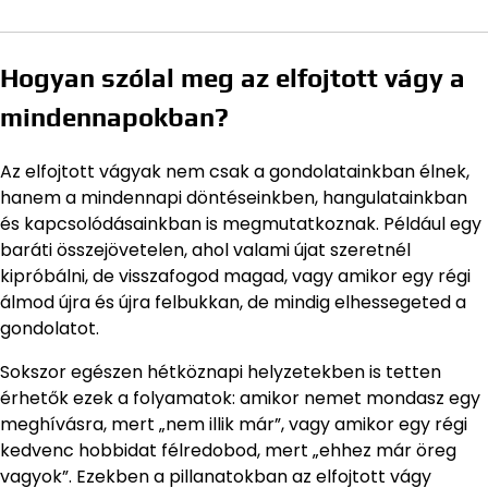
Hogyan szólal meg az elfojtott vágy a
mindennapokban?
Az elfojtott vágyak nem csak a gondolatainkban élnek,
hanem a mindennapi döntéseinkben, hangulatainkban
és kapcsolódásainkban is megmutatkoznak. Például egy
baráti összejövetelen, ahol valami újat szeretnél
kipróbálni, de visszafogod magad, vagy amikor egy régi
álmod újra és újra felbukkan, de mindig elhessegeted a
gondolatot.
Sokszor egészen hétköznapi helyzetekben is tetten
érhetők ezek a folyamatok: amikor nemet mondasz egy
meghívásra, mert „nem illik már”, vagy amikor egy régi
kedvenc hobbidat félredobod, mert „ehhez már öreg
vagyok”. Ezekben a pillanatokban az elfojtott vágy