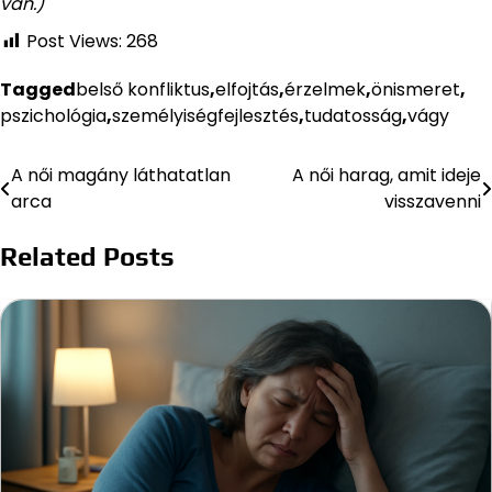
van.)
Post Views:
268
Tagged
belső konfliktus
,
elfojtás
,
érzelmek
,
önismeret
,
pszichológia
,
személyiségfejlesztés
,
tudatosság
,
vágy
A női magány láthatatlan
A női harag, amit ideje
Bejegyzés
arca
visszavenni
navigáció
Related Posts