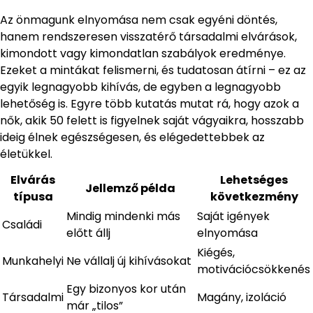
Az önmagunk elnyomása nem csak egyéni döntés,
hanem rendszeresen visszatérő társadalmi elvárások,
kimondott vagy kimondatlan szabályok eredménye.
Ezeket a mintákat felismerni, és tudatosan átírni – ez az
egyik legnagyobb kihívás, de egyben a legnagyobb
lehetőség is. Egyre több kutatás mutat rá, hogy azok a
nők, akik 50 felett is figyelnek saját vágyaikra, hosszabb
ideig élnek egészségesen, és elégedettebbek az
életükkel.
Elvárás
Lehetséges
Jellemző példa
típusa
következmény
Mindig mindenki más
Saját igények
Családi
előtt állj
elnyomása
Kiégés,
Munkahelyi
Ne vállalj új kihívásokat
motivációcsökkenés
Egy bizonyos kor után
Társadalmi
Magány, izoláció
már „tilos”