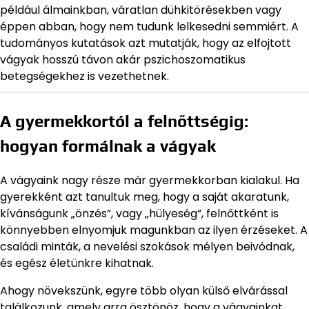
például álmainkban, váratlan dühkitörésekben vagy
éppen abban, hogy nem tudunk lelkesedni semmiért. A
tudományos kutatások azt mutatják, hogy az elfojtott
vágyak hosszú távon akár pszichoszomatikus
betegségekhez is vezethetnek.
A gyermekkortól a felnőttségig:
hogyan formálnak a vágyak
A vágyaink nagy része már gyermekkorban kialakul. Ha
gyerekként azt tanultuk meg, hogy a saját akaratunk,
kívánságunk „önzés”, vagy „hülyeség”, felnőttként is
könnyebben elnyomjuk magunkban az ilyen érzéseket. A
családi minták, a nevelési szokások mélyen beivódnak,
és egész életünkre kihatnak.
Ahogy növekszünk, egyre több olyan külső elvárással
találkozunk, amely arra ösztönöz, hogy a vágyainkat