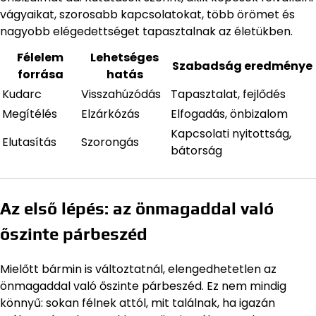
vágyaikat, szorosabb kapcsolatokat, több örömet és
nagyobb elégedettséget tapasztalnak az életükben.
Félelem
Lehetséges
Szabadság eredménye
forrása
hatás
Kudarc
Visszahúzódás
Tapasztalat, fejlődés
Megítélés
Elzárkózás
Elfogadás, önbizalom
Kapcsolati nyitottság,
Elutasítás
Szorongás
bátorság
Az első lépés: az önmagaddal való
őszinte párbeszéd
Mielőtt bármin is változtatnál, elengedhetetlen az
önmagaddal való őszinte párbeszéd. Ez nem mindig
könnyű: sokan félnek attól, mit találnak, ha igazán