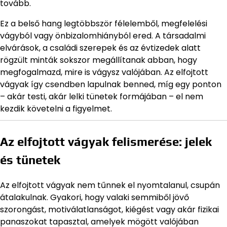
tovább.
Ez a belső hang legtöbbször félelemből, megfelelési
vágyból vagy önbizalomhiányból ered. A társadalmi
elvárások, a családi szerepek és az évtizedek alatt
rögzült minták sokszor megállítanak abban, hogy
megfogalmazd, mire is vágysz valójában. Az elfojtott
vágyak így csendben lapulnak benned, míg egy ponton
– akár testi, akár lelki tünetek formájában – el nem
kezdik követelni a figyelmet.
Az elfojtott vágyak felismerése: jelek
és tünetek
Az elfojtott vágyak nem tűnnek el nyomtalanul, csupán
átalakulnak. Gyakori, hogy valaki semmiből jövő
szorongást, motiválatlanságot, kiégést vagy akár fizikai
panaszokat tapasztal, amelyek mögött valójában