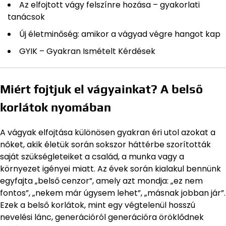
Az elfojtott vágy felszínre hozása – gyakorlati
tanácsok
Új életminőség: amikor a vágyad végre hangot kap
GYIK – Gyakran Ismételt Kérdések
Miért fojtjuk el vágyainkat? A belső
korlátok nyomában
A vágyak elfojtása különösen gyakran éri utol azokat a
nőket, akik életük során sokszor háttérbe szorították
saját szükségleteiket a család, a munka vagy a
környezet igényei miatt. Az évek során kialakul bennünk
egyfajta „belső cenzor”, amely azt mondja: „ez nem
fontos”, „nekem már úgysem lehet”, „másnak jobban jár”.
Ezek a belső korlátok, mint egy végtelenül hosszú
nevelési lánc, generációról generációra öröklődnek