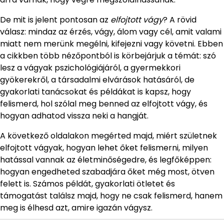
De mit is jelent pontosan az
elfojtott vágy
? A rövid
válasz: mindaz az érzés, vágy, álom vagy cél, amit valami
miatt nem merünk megélni, kifejezni vagy követni. Ebben
a cikkben több nézőpontból is körbejárjuk a témát: szó
lesz a vágyak pszichológiájáról, a gyermekkori
gyökerekről, a társadalmi elvárások hatásáról, de
gyakorlati tanácsokat és példákat is kapsz, hogy
felismerd, hol szólal meg benned az elfojtott vágy, és
hogyan adhatod vissza neki a hangját.
A következő oldalakon megérted majd, miért születnek
elfojtott vágyak, hogyan lehet őket felismerni, milyen
hatással vannak az életminőségedre, és legfőképpen:
hogyan engedheted szabadjára őket még most, ötven
felett is. Számos példát, gyakorlati ötletet és
támogatást találsz majd, hogy ne csak felismerd, hanem
meg is élhesd azt, amire igazán vágysz.