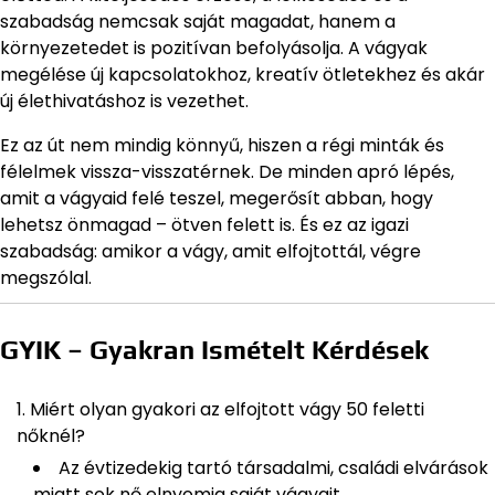
szabadság nemcsak saját magadat, hanem a
környezetedet is pozitívan befolyásolja. A vágyak
megélése új kapcsolatokhoz, kreatív ötletekhez és akár
új élethivatáshoz is vezethet.
Ez az út nem mindig könnyű, hiszen a régi minták és
félelmek vissza-visszatérnek. De minden apró lépés,
amit a vágyaid felé teszel, megerősít abban, hogy
lehetsz önmagad – ötven felett is. És ez az igazi
szabadság: amikor a vágy, amit elfojtottál, végre
megszólal.
GYIK – Gyakran Ismételt Kérdések
Miért olyan gyakori az elfojtott vágy 50 feletti
nőknél?
Az évtizedekig tartó társadalmi, családi elvárások
miatt sok nő elnyomja saját vágyait.