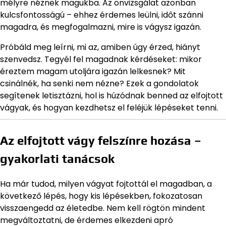
mélyre néznek magukba. Az önvizsgálat azonban
kulcsfontosságú – ehhez érdemes leülni, időt szánni
magadra, és megfogalmazni, mire is vágysz igazán.
Próbáld meg leírni, mi az, amiben úgy érzed, hiányt
szenvedsz. Tegyél fel magadnak kérdéseket: mikor
éreztem magam utoljára igazán lelkesnek? Mit
csinálnék, ha senki nem nézne? Ezek a gondolatok
segítenek letisztázni, hol is húzódnak benned az elfojtott
vágyak, és hogyan kezdhetsz el feléjük lépéseket tenni.
Az elfojtott vágy felszínre hozása –
gyakorlati tanácsok
Ha már tudod, milyen vágyat fojtottál el magadban, a
következő lépés, hogy kis lépésekben, fokozatosan
visszaengedd az életedbe. Nem kell rögtön mindent
megváltoztatni, de érdemes elkezdeni apró