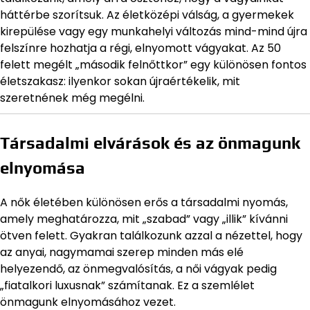
háttérbe szorítsuk. Az életközépi válság, a gyermekek
kirepülése vagy egy munkahelyi változás mind-mind újra
felszínre hozhatja a régi, elnyomott vágyakat. Az 50
felett megélt „második felnőttkor” egy különösen fontos
életszakasz: ilyenkor sokan újraértékelik, mit
szeretnének még megélni.
Társadalmi elvárások és az önmagunk
elnyomása
A nők életében különösen erős a társadalmi nyomás,
amely meghatározza, mit „szabad” vagy „illik” kívánni
ötven felett. Gyakran találkozunk azzal a nézettel, hogy
az anyai, nagymamai szerep minden más elé
helyezendő, az önmegvalósítás, a női vágyak pedig
„fiatalkori luxusnak” számítanak. Ez a szemlélet
önmagunk elnyomásához vezet.