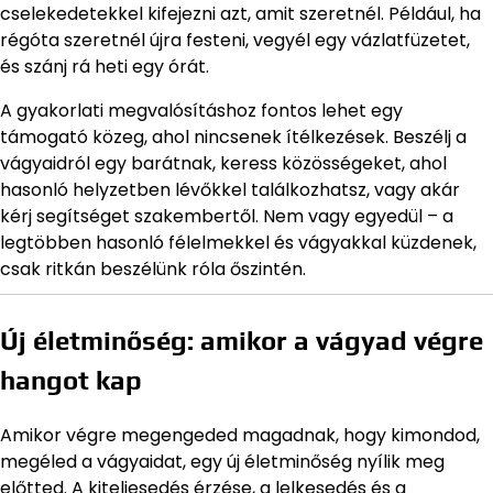
cselekedetekkel kifejezni azt, amit szeretnél. Például, ha
régóta szeretnél újra festeni, vegyél egy vázlatfüzetet,
és szánj rá heti egy órát.
A gyakorlati megvalósításhoz fontos lehet egy
támogató közeg, ahol nincsenek ítélkezések. Beszélj a
vágyaidról egy barátnak, keress közösségeket, ahol
hasonló helyzetben lévőkkel találkozhatsz, vagy akár
kérj segítséget szakembertől. Nem vagy egyedül – a
legtöbben hasonló félelmekkel és vágyakkal küzdenek,
csak ritkán beszélünk róla őszintén.
Új életminőség: amikor a vágyad végre
hangot kap
Amikor végre megengeded magadnak, hogy kimondod,
megéled a vágyaidat, egy új életminőség nyílik meg
előtted. A kiteljesedés érzése, a lelkesedés és a