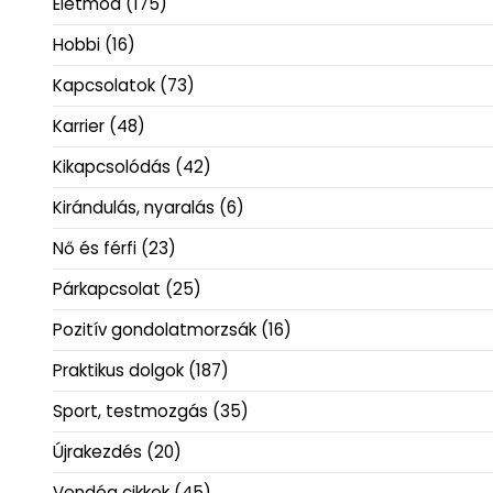
Életmód
(175)
Hobbi
(16)
Kapcsolatok
(73)
Karrier
(48)
Kikapcsolódás
(42)
Kirándulás, nyaralás
(6)
Nő és férfi
(23)
Párkapcsolat
(25)
Pozitív gondolatmorzsák
(16)
Praktikus dolgok
(187)
Sport, testmozgás
(35)
Újrakezdés
(20)
Vendég cikkek
(45)