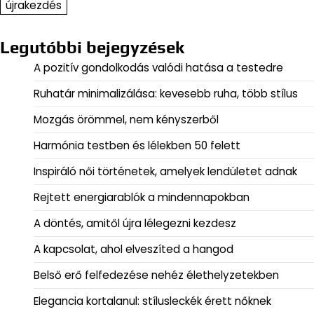
újrakezdés
Legutóbbi bejegyzések
A pozitív gondolkodás valódi hatása a testedre
Ruhatár minimalizálása: kevesebb ruha, több stílus
Mozgás örömmel, nem kényszerből
Harmónia testben és lélekben 50 felett
Inspiráló női történetek, amelyek lendületet adnak
Rejtett energiarablók a mindennapokban
A döntés, amitől újra lélegezni kezdesz
A kapcsolat, ahol elveszíted a hangod
Belső erő felfedezése nehéz élethelyzetekben
Elegancia kortalanul: stílusleckék érett nőknek