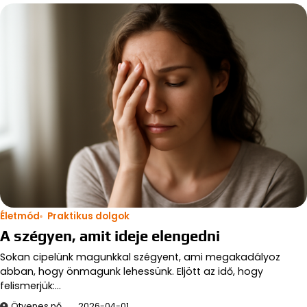
Életmód
Praktikus dolgok
A szégyen, amit ideje elengedni
Sokan cipelünk magunkkal szégyent, ami megakadályoz
abban, hogy önmagunk lehessünk. Eljött az idő, hogy
felismerjük:…
Ötvenes nő
2026-04-01