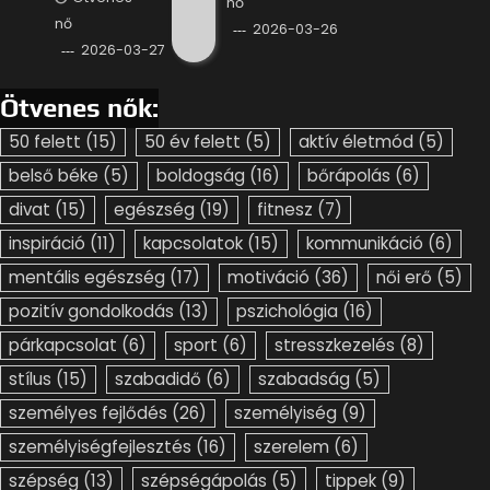
nő
nő
2026-03-26
2026-03-27
Ötvenes nők:
50 felett
(15)
50 év felett
(5)
aktív életmód
(5)
belső béke
(5)
boldogság
(16)
bőrápolás
(6)
divat
(15)
egészség
(19)
fitnesz
(7)
inspiráció
(11)
kapcsolatok
(15)
kommunikáció
(6)
mentális egészség
(17)
motiváció
(36)
női erő
(5)
pozitív gondolkodás
(13)
pszichológia
(16)
párkapcsolat
(6)
sport
(6)
stresszkezelés
(8)
stílus
(15)
szabadidő
(6)
szabadság
(5)
személyes fejlődés
(26)
személyiség
(9)
személyiségfejlesztés
(16)
szerelem
(6)
szépség
(13)
szépségápolás
(5)
tippek
(9)