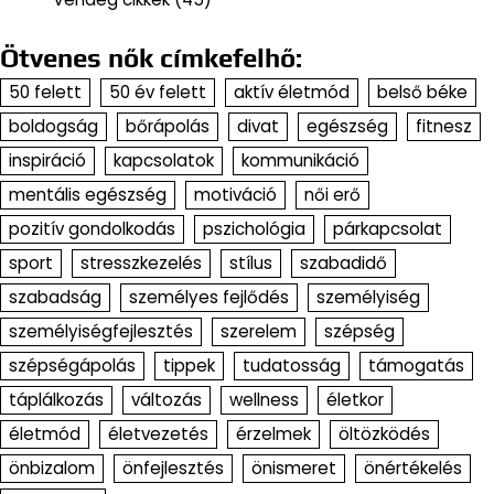
Ötvenes nők címkefelhő:
50 felett
50 év felett
aktív életmód
belső béke
boldogság
bőrápolás
divat
egészség
fitnesz
inspiráció
kapcsolatok
kommunikáció
mentális egészség
motiváció
női erő
pozitív gondolkodás
pszichológia
párkapcsolat
sport
stresszkezelés
stílus
szabadidő
szabadság
személyes fejlődés
személyiség
személyiségfejlesztés
szerelem
szépség
szépségápolás
tippek
tudatosság
támogatás
táplálkozás
változás
wellness
életkor
életmód
életvezetés
érzelmek
öltözködés
önbizalom
önfejlesztés
önismeret
önértékelés