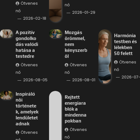
Ötvenes
nő
nő
2026-01-29
2026-02-18
A pozitív
Mozgás
Harmónia
gondolko
örömmel,
testben és
dás valódi
nem
lélekben
hatása a
kényszerb
50 felett
testedre
ől
Ötvenes
Ötvenes
Ötvenes
nő
nő
nő
2026-07
2026-08-05
2026-08-01
Inspiráló
Rejtett
női
energiara
története
blók a
k, amelyek
mindenna
lendületet
pokban
adnak
Ötvenes
Ötvenes
nő
nő