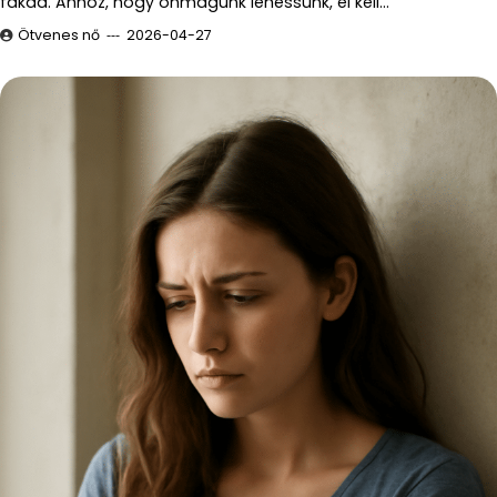
fakad. Ahhoz, hogy önmagunk lehessünk, el kell…
Ötvenes nő
2026-04-27