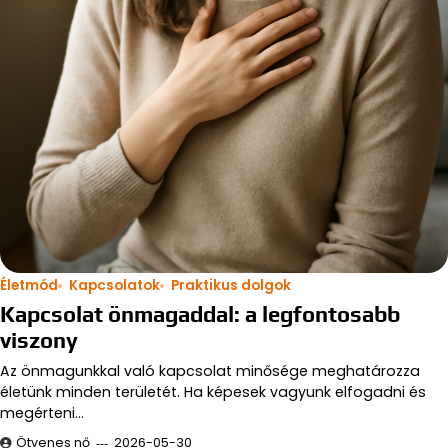
Életmód
Kapcsolatok
Praktikus dolgok
Kapcsolat önmagaddal: a legfontosabb
viszony
Az önmagunkkal való kapcsolat minősége meghatározza
életünk minden területét. Ha képesek vagyunk elfogadni és
megérteni…
Ötvenes nő
2026-05-30