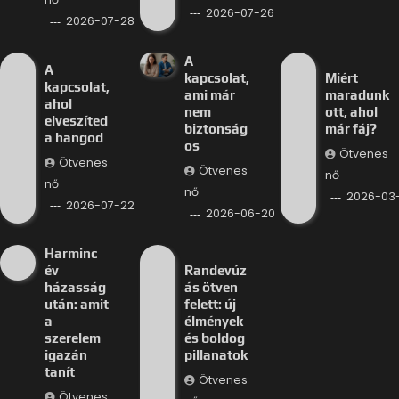
2026-07-26
2026-07-28
A
A
kapcsolat,
Miért
kapcsolat,
ami már
maradunk
ahol
nem
ott, ahol
elveszíted
biztonság
már fáj?
a hangod
os
Ötvenes
Ötvenes
Ötvenes
nő
nő
nő
2026-03-
2026-07-22
2026-06-20
Harminc
év
Randevúz
házasság
ás ötven
után: amit
felett: új
a
élmények
szerelem
és boldog
igazán
pillanatok
tanít
Ötvenes
Ötvenes