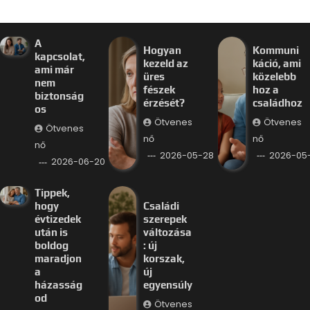
A
Hogyan
Kommuni
kapcsolat,
kezeld az
káció, ami
ami már
üres
közelebb
nem
fészek
hoz a
biztonság
érzését?
családhoz
os
Ötvenes
Ötvenes
Ötvenes
nő
nő
nő
2026-05-28
2026-05-
2026-06-20
Tippek,
hogy
Családi
évtizedek
szerepek
után is
változása
boldog
: új
maradjon
korszak,
a
új
házasság
egyensúly
od
Ötvenes