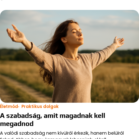
Életmód
Praktikus dolgok
A szabadság, amit magadnak kell
megadnod
A valódi szabadság nem kívülről érkezik, hanem belülről