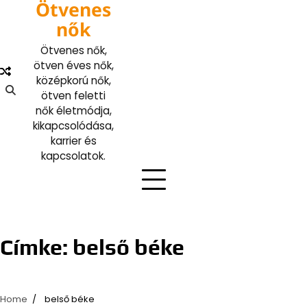
Ötvenes
Skip
to
nők
content
Ötvenes nők,
ötven éves nők,
középkorú nők,
ötven feletti
nők életmódja,
kikapcsolódása,
karrier és
kapcsolatok.
Címke:
belső béke
Home
belső béke