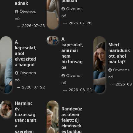
pokban
adnak
Ötvenes
Ötvenes
nő
nő
2026-07-26
2026-07-28
A
A
kapcsolat,
Miért
kapcsolat,
ami már
maradunk
ahol
nem
ott, ahol
elveszíted
biztonság
már fáj?
a hangod
os
Ötvenes
Ötvenes
Ötvenes
nő
nő
nő
2026-03-
2026-07-22
2026-06-20
Harminc
év
Randevúz
házasság
ás ötven
után: amit
felett: új
a
élmények
szerelem
és boldog