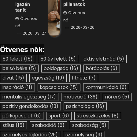
igazán
pillanatok
tanít
Ötvenes
Ötvenes
nő
nő
2026-03-26
2026-03-27
Ötvenes nők:
50 felett
(15)
50 év felett
(5)
aktív életmód
(5)
belső béke
(5)
boldogság
(16)
bőrápolás
(6)
divat
(15)
egészség
(19)
fitnesz
(7)
inspiráció
(11)
kapcsolatok
(15)
kommunikáció
(6)
mentális egészség
(17)
motiváció
(36)
női erő
(5)
pozitív gondolkodás
(13)
pszichológia
(16)
párkapcsolat
(6)
sport
(6)
stresszkezelés
(8)
stílus
(15)
szabadidő
(6)
szabadság
(5)
személyes fejlődés
(26)
személyiség
(9)