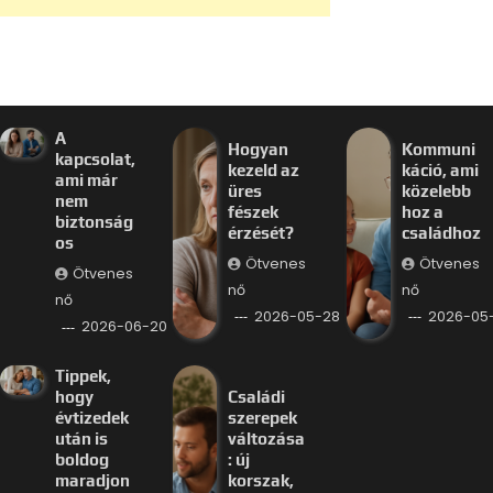
A
Hogyan
Kommuni
kapcsolat,
kezeld az
káció, ami
ami már
üres
közelebb
nem
fészek
hoz a
biztonság
érzését?
családhoz
os
Ötvenes
Ötvenes
Ötvenes
nő
nő
nő
2026-05-28
2026-05-
2026-06-20
Tippek,
hogy
Családi
évtizedek
szerepek
után is
változása
boldog
: új
maradjon
korszak,