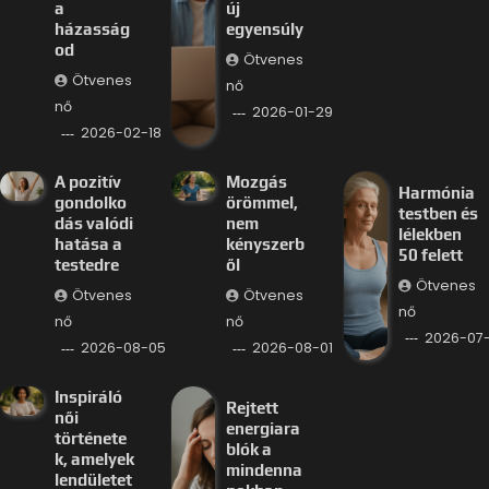
a
új
házasság
egyensúly
od
Ötvenes
Ötvenes
nő
nő
2026-01-29
2026-02-18
A pozitív
Mozgás
Harmónia
gondolko
örömmel,
testben és
dás valódi
nem
lélekben
hatása a
kényszerb
50 felett
testedre
ől
Ötvenes
Ötvenes
Ötvenes
nő
nő
nő
2026-07
2026-08-05
2026-08-01
Inspiráló
Rejtett
női
energiara
története
blók a
k, amelyek
mindenna
lendületet