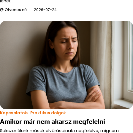
lehet…
Ötvenes nő
2026-07-24
Kapcsolatok
Praktikus dolgok
Amikor már nem akarsz megfelelni
Sokszor élünk mások elvárásainak megfelelve, mígnem