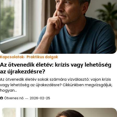
Kapcsolatok
Praktikus dolgok
Az ötvenedik életév: krízis vagy lehetőség
az újrakezdésre?
Az ötvenedik életév sokak számára vízválasztó: vajon krízis
vagy lehetőség az újrakezdésre? Cikkünkben megvizsgáljuk,
hogyan…
Ötvenes nő
2026-02-25