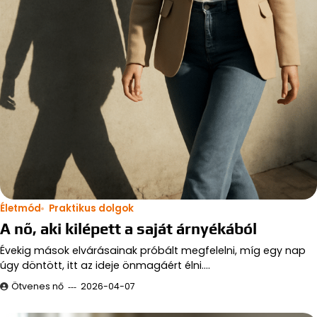
Életmód
Praktikus dolgok
A nő, aki kilépett a saját árnyékából
Évekig mások elvárásainak próbált megfelelni, míg egy nap
úgy döntött, itt az ideje önmagáért élni.…
Ötvenes nő
2026-04-07