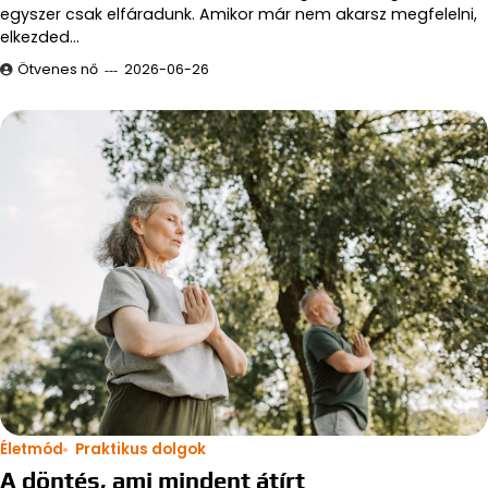
egyszer csak elfáradunk. Amikor már nem akarsz megfelelni,
elkezded…
Ötvenes nő
2026-06-26
Életmód
Praktikus dolgok
A döntés, ami mindent átírt