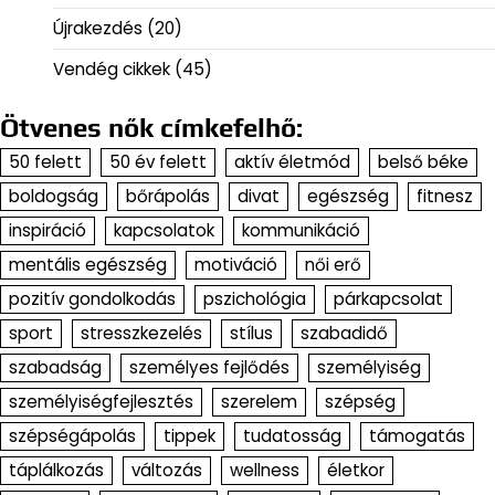
Újrakezdés
(20)
Vendég cikkek
(45)
Ötvenes nők címkefelhő:
50 felett
50 év felett
aktív életmód
belső béke
boldogság
bőrápolás
divat
egészség
fitnesz
inspiráció
kapcsolatok
kommunikáció
mentális egészség
motiváció
női erő
pozitív gondolkodás
pszichológia
párkapcsolat
sport
stresszkezelés
stílus
szabadidő
szabadság
személyes fejlődés
személyiség
személyiségfejlesztés
szerelem
szépség
szépségápolás
tippek
tudatosság
támogatás
táplálkozás
változás
wellness
életkor