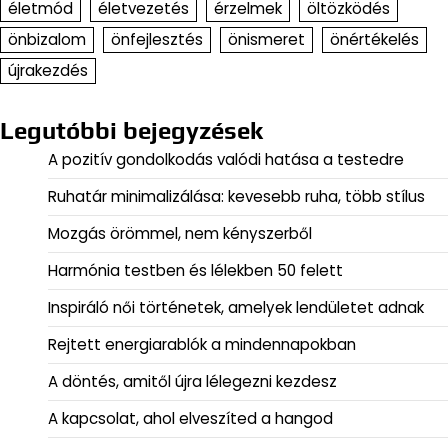
életmód
életvezetés
érzelmek
öltözködés
önbizalom
önfejlesztés
önismeret
önértékelés
újrakezdés
Legutóbbi bejegyzések
A pozitív gondolkodás valódi hatása a testedre
Ruhatár minimalizálása: kevesebb ruha, több stílus
Mozgás örömmel, nem kényszerből
Harmónia testben és lélekben 50 felett
Inspiráló női történetek, amelyek lendületet adnak
Rejtett energiarablók a mindennapokban
A döntés, amitől újra lélegezni kezdesz
A kapcsolat, ahol elveszíted a hangod