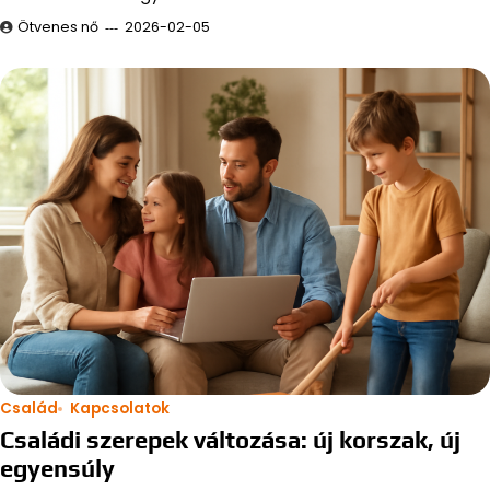
Ötvenes nő
2026-02-05
Család
Kapcsolatok
Családi szerepek változása: új korszak, új
egyensúly