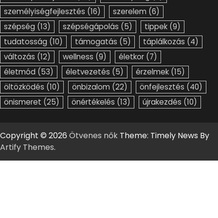
személyiségfejlesztés
(16)
szerelem
(6)
szépség
(13)
szépségápolás
(5)
tippek
(9)
tudatosság
(10)
támogatás
(5)
táplálkozás
(4)
változás
(12)
wellness
(9)
életkor
(7)
életmód
(53)
életvezetés
(5)
érzelmek
(15)
öltözködés
(10)
önbizalom
(22)
önfejlesztés
(40)
önismeret
(25)
önértékelés
(13)
újrakezdés
(10)
Copyright © 2026
Ötvenes nők
Theme: Timely News By
Artify Themes
.