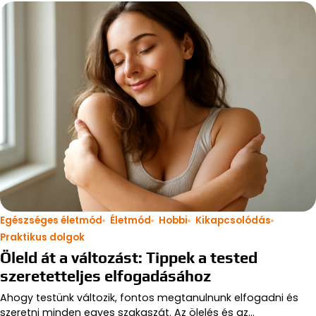
Egészséges életmód
Életmód
Hobbi
Kikapcsolódás
Praktikus dolgok
Öleld át a változást: Tippek a tested
szeretetteljes elfogadásához
Ahogy testünk változik, fontos megtanulnunk elfogadni és
szeretni minden egyes szakaszát. Az ölelés és az…