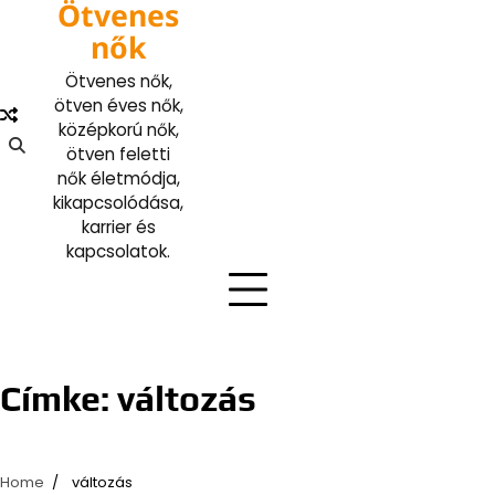
Ötvenes
Skip
to
nők
content
Ötvenes nők,
ötven éves nők,
középkorú nők,
ötven feletti
nők életmódja,
kikapcsolódása,
karrier és
kapcsolatok.
Címke:
változás
Home
változás