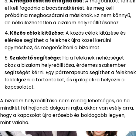
A megbocsátás elfogadása:
A megbántott félnek
el kell fogadnia a bocsánatkérést, és meg kell
próbálnia megbocsátani a másiknak. Ez nem könnyű,
de nélkülözhetetlen a bizalom helyreállításához.
Közös célok kitűzése:
A közös célok kitűzése és
elérése segíthet a feleknek újra közel kerülni
egymáshoz, és megerősíteni a bizalmat.
Szakértő segítsége:
Ha a feleknek nehézséget
okoz a bizalom helyreállítása, érdemes szakember
segítségét kérni. Egy párterapeuta segíthet a feleknek
feldolgozni a történteket, és új alapokra helyezni a
kapcsolatot.
A bizalom helyreállítása nem mindig lehetséges, de ha
mindkét fél hajlandó dolgozni rajta, akkor van esély arra,
hogy a kapcsolat újra erősebb és boldogabb legyen,
mint valaha.