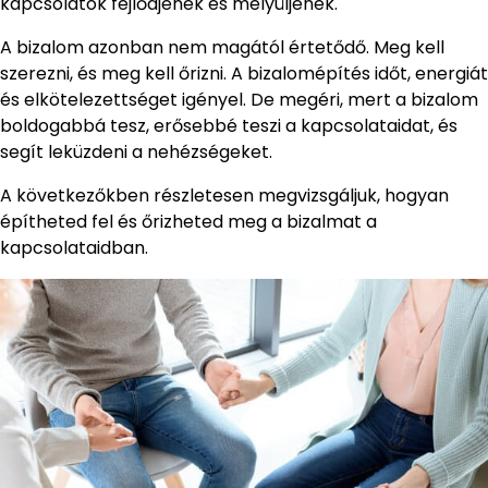
kapcsolatok fejlődjenek és mélyüljenek.
A bizalom azonban nem magától értetődő. Meg kell
szerezni, és meg kell őrizni. A bizalomépítés időt, energiát
és elkötelezettséget igényel. De megéri, mert a bizalom
boldogabbá tesz, erősebbé teszi a kapcsolataidat, és
segít leküzdeni a nehézségeket.
A következőkben részletesen megvizsgáljuk, hogyan
építheted fel és őrizheted meg a bizalmat a
kapcsolataidban.