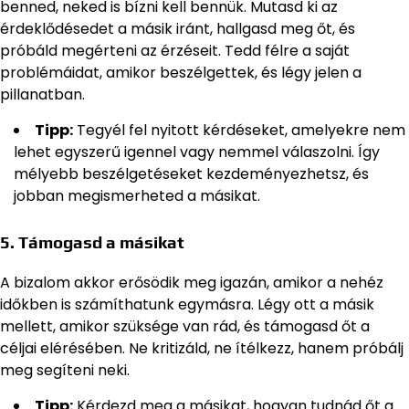
benned, neked is bízni kell bennük. Mutasd ki az
érdeklődésedet a másik iránt, hallgasd meg őt, és
próbáld megérteni az érzéseit. Tedd félre a saját
problémáidat, amikor beszélgettek, és légy jelen a
pillanatban.
Tipp:
Tegyél fel nyitott kérdéseket, amelyekre nem
lehet egyszerű igennel vagy nemmel válaszolni. Így
mélyebb beszélgetéseket kezdeményezhetsz, és
jobban megismerheted a másikat.
5. Támogasd a másikat
A bizalom akkor erősödik meg igazán, amikor a nehéz
időkben is számíthatunk egymásra. Légy ott a másik
mellett, amikor szüksége van rád, és támogasd őt a
céljai elérésében. Ne kritizáld, ne ítélkezz, hanem próbálj
meg segíteni neki.
Tipp:
Kérdezd meg a másikat, hogyan tudnád őt a