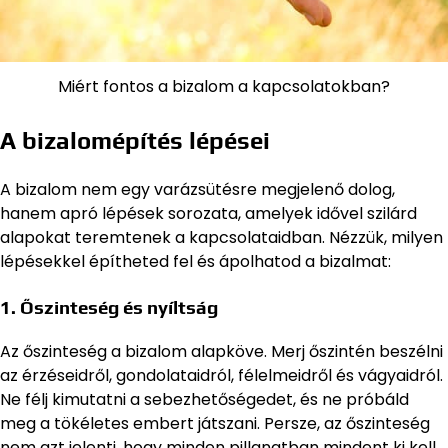
Miért fontos a bizalom a kapcsolatokban?
A bizalomépítés lépései
A bizalom nem egy varázsütésre megjelenő dolog,
hanem apró lépések sorozata, amelyek idővel szilárd
alapokat teremtenek a kapcsolataidban. Nézzük, milyen
lépésekkel építheted fel és ápolhatod a bizalmat:
1. Őszinteség és nyíltság
Az őszinteség a bizalom alapköve. Merj őszintén beszélni
az érzéseidről, gondolataidról, félelmeidről és vágyaidról.
Ne félj kimutatni a sebezhetőségedet, és ne próbáld
meg a tökéletes embert játszani. Persze, az őszinteség
nem azt jelenti, hogy minden pillanatban mindent ki kell