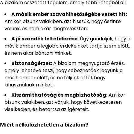
A bizalom összetett fogalom, amely több rétegből áll:
A másik ember szavahihetőségébe vetett hit:
Amikor bízunk valakiben, azt hisszük, hogy őszinte
velünk, és nem akar megtéveszteni.
A jó szándék feltételezése:
Úgy gondoljuk, hogy a
másik ember a legjobb érdekeinket tartja szem előtt,
és nem akar bántani minket.
Biztonságérzet:
A bizalom megnyugtató érzés,
amely lehetővé teszi, hogy sebezhetőek legyünk a
másik ember előtt, és ne féljünk attól, hogy
kihasználnak minket.
Kiszámíthatóság és megbízhatóság:
Amikor
bízunk valakiben, azt várjuk, hogy következetesen
viselkedjen, és betartsa az ígéreteit.
Miért nélkülözhetetlen a bizalom?