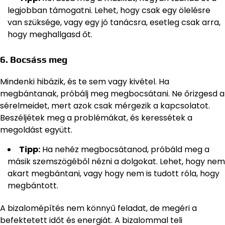
legjobban támogatni. Lehet, hogy csak egy ölelésre
van szüksége, vagy egy jó tanácsra, esetleg csak arra,
hogy meghallgasd őt.
6. Bocsáss meg
Mindenki hibázik, és te sem vagy kivétel. Ha
megbántanak, próbálj meg megbocsátani. Ne őrizgesd a
sérelmeidet, mert azok csak mérgezik a kapcsolatot.
Beszéljétek meg a problémákat, és keressétek a
megoldást együtt.
Tipp:
Ha nehéz megbocsátanod, próbáld meg a
másik szemszögéből nézni a dolgokat. Lehet, hogy nem
akart megbántani, vagy hogy nem is tudott róla, hogy
megbántott.
A bizalomépítés nem könnyű feladat, de megéri a
befektetett időt és energiát. A bizalommal teli