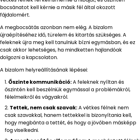
bocsánatot kell kérnie a másik fél által okozott
fájdalomért.
A megbocsátás azonban nem elég. A bizalom
újraépítéséhez idő, türelem és kitartás szükséges. A
feleknek újra meg kell tanulniuk bízni egymásban, és ez
csak akkor lehetséges, ha mindketten hajlandóak
dolgozni a kapcsolaton.
A bizalom helyreállításának lépései:
Őszinte kommunikáció:
A feleknek nyíltan és
őszintén kell beszélniük egymással a problémákról,
félelmeikről és vágyaikról.
Tettek, nem csak szavak:
A vétkes félnek nem
csak szavakkal, hanem tettekkel is bizonyítania kell,
hogy megbánta a tettét, és hogy a jövőben másképp
fog viselkedni.