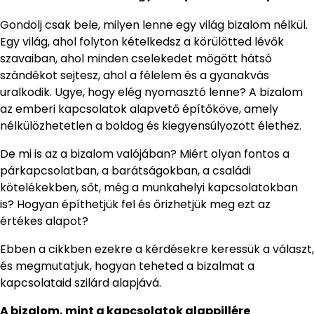
Gondolj csak bele, milyen lenne egy világ bizalom nélkül.
Egy világ, ahol folyton kételkedsz a körülötted lévők
szavaiban, ahol minden cselekedet mögött hátsó
szándékot sejtesz, ahol a félelem és a gyanakvás
uralkodik. Ugye, hogy elég nyomasztó lenne? A bizalom
az emberi kapcsolatok alapvető építőköve, amely
nélkülözhetetlen a boldog és kiegyensúlyozott élethez.
De mi is az a bizalom valójában? Miért olyan fontos a
párkapcsolatban, a barátságokban, a családi
kötelékekben, sőt, még a munkahelyi kapcsolatokban
is? Hogyan építhetjük fel és őrizhetjük meg ezt az
értékes alapot?
Ebben a cikkben ezekre a kérdésekre keressük a választ,
és megmutatjuk, hogyan teheted a bizalmat a
kapcsolataid szilárd alapjává.
A bizalom, mint a kapcsolatok alappillére