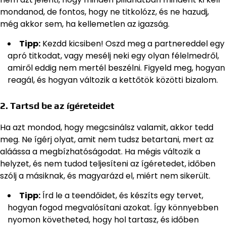
mondanod, de fontos, hogy ne titkolózz, és ne hazudj,
még akkor sem, ha kellemetlen az igazság.
Tipp:
Kezdd kicsiben! Oszd meg a partnereddel egy
apró titkodat, vagy mesélj neki egy olyan félelmedről,
amiről eddig nem mertél beszélni. Figyeld meg, hogyan
reagál, és hogyan változik a kettőtök közötti bizalom.
2. Tartsd be az ígéreteidet
Ha azt mondod, hogy megcsinálsz valamit, akkor tedd
meg. Ne ígérj olyat, amit nem tudsz betartani, mert az
aláássa a megbízhatóságodat. Ha mégis változik a
helyzet, és nem tudod teljesíteni az ígéretedet, időben
szólj a másiknak, és magyarázd el, miért nem sikerült.
Tipp:
Írd le a teendőidet, és készíts egy tervet,
hogyan fogod megvalósítani azokat. Így könnyebben
nyomon követheted, hogy hol tartasz, és időben