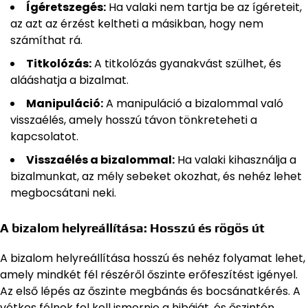
Ígéretszegés:
Ha valaki nem tartja be az ígéreteit,
az azt az érzést keltheti a másikban, hogy nem
számíthat rá.
Titkolózás:
A titkolózás gyanakvást szülhet, és
alááshatja a bizalmat.
Manipuláció:
A manipuláció a bizalommal való
visszaélés, amely hosszú távon tönkreteheti a
kapcsolatot.
Visszaélés a bizalommal:
Ha valaki kihasználja a
bizalmunkat, az mély sebeket okozhat, és nehéz lehet
megbocsátani neki.
A bizalom helyreállítása: Hosszú és rögös út
A bizalom helyreállítása hosszú és nehéz folyamat lehet,
amely mindkét fél részéről őszinte erőfeszítést igényel.
Az első lépés az őszinte megbánás és bocsánatkérés. A
vétkes félnek fel kell ismernie a hibáját, és őszintén