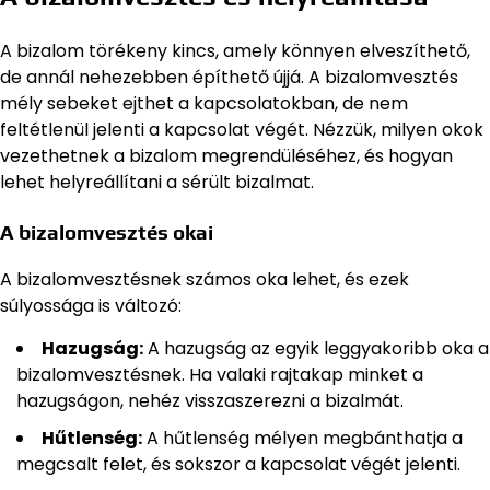
A bizalom törékeny kincs, amely könnyen elveszíthető,
de annál nehezebben építhető újjá. A bizalomvesztés
mély sebeket ejthet a kapcsolatokban, de nem
feltétlenül jelenti a kapcsolat végét. Nézzük, milyen okok
vezethetnek a bizalom megrendüléséhez, és hogyan
lehet helyreállítani a sérült bizalmat.
A bizalomvesztés okai
A bizalomvesztésnek számos oka lehet, és ezek
súlyossága is változó:
Hazugság:
A hazugság az egyik leggyakoribb oka a
bizalomvesztésnek. Ha valaki rajtakap minket a
hazugságon, nehéz visszaszerezni a bizalmát.
Hűtlenség:
A hűtlenség mélyen megbánthatja a
megcsalt felet, és sokszor a kapcsolat végét jelenti.