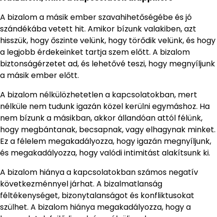
A bizalom a másik ember szavahihetőségébe és jó
szándékába vetett hit. Amikor bízunk valakiben, azt
hisszük, hogy őszinte velünk, hogy törődik velünk, és hogy
a legjobb érdekeinket tartja szem előtt. A bizalom
biztonságérzetet ad, és lehetővé teszi, hogy megnyíljunk
a másik ember előtt.
A bizalom nélkülözhetetlen a kapcsolatokban, mert
nélküle nem tudunk igazán közel kerülni egymáshoz. Ha
nem bízunk a másikban, akkor állandóan attól félünk,
hogy megbántanak, becsapnak, vagy elhagynak minket.
Ez a félelem megakadályozza, hogy igazán megnyíljunk,
és megakadályozza, hogy valódi intimitást alakítsunk ki.
A bizalom hiánya a kapcsolatokban számos negatív
következménnyel járhat. A bizalmatlanság
féltékenységet, bizonytalanságot és konfliktusokat
szülhet. A bizalom hiánya megakadályozza, hogy a