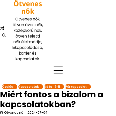
Ötvenes
Skip
to
nők
content
Ötvenes nők,
ötven éves nők,
középkorú nők,
ötven feletti
nők életmódja,
kikapcsolódása,
karrier és
kapcsolatok.
Család
Kapcsolatok
Nő és férfi
Párkapcsolat
Miért fontos a bizalom a
kapcsolatokban?
Ötvenes nő
2024-07-04