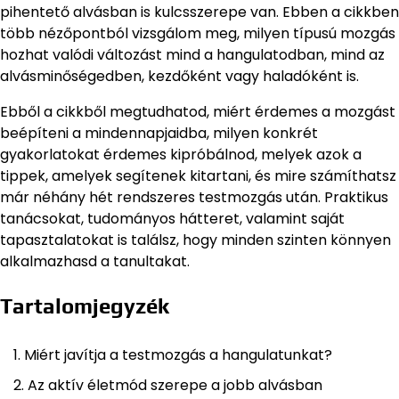
pihentető alvásban is kulcsszerepe van. Ebben a cikkben
több nézőpontból vizsgálom meg, milyen típusú mozgás
hozhat valódi változást mind a hangulatodban, mind az
alvásminőségedben, kezdőként vagy haladóként is.
Ebből a cikkből megtudhatod, miért érdemes a mozgást
beépíteni a mindennapjaidba, milyen konkrét
gyakorlatokat érdemes kipróbálnod, melyek azok a
tippek, amelyek segítenek kitartani, és mire számíthatsz
már néhány hét rendszeres testmozgás után. Praktikus
tanácsokat, tudományos hátteret, valamint saját
tapasztalatokat is találsz, hogy minden szinten könnyen
alkalmazhasd a tanultakat.
Tartalomjegyzék
Miért javítja a testmozgás a hangulatunkat?
Az aktív életmód szerepe a jobb alvásban