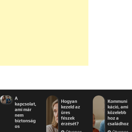
A
Hogyan
Kommuni
kapcsolat,
kezeld az
káció, ami
ami már
üres
közelebb
nem
fészek
hoz a
biztonság
érzését?
családhoz
os
Ötvenes
Ötvenes