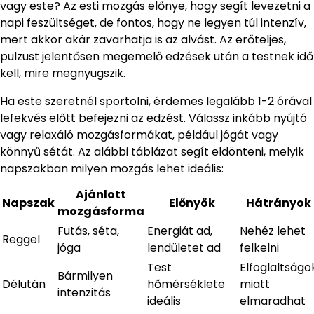
vagy este? Az esti mozgás előnye, hogy segít levezetni a
napi feszültséget, de fontos, hogy ne legyen túl intenzív,
mert akkor akár zavarhatja is az alvást. Az erőteljes,
pulzust jelentősen megemelő edzések után a testnek idő
kell, mire megnyugszik.
Ha este szeretnél sportolni, érdemes legalább 1-2 órával
lefekvés előtt befejezni az edzést. Válassz inkább nyújtó
vagy relaxáló mozgásformákat, például jógát vagy
könnyű sétát. Az alábbi táblázat segít eldönteni, melyik
napszakban milyen mozgás lehet ideális:
Ajánlott
Napszak
Előnyök
Hátrányok
mozgásforma
Futás, séta,
Energiát ad,
Nehéz lehet
Reggel
jóga
lendületet ad
felkelni
Test
Elfoglaltságo
Bármilyen
Délután
hőmérséklete
miatt
intenzitás
ideális
elmaradhat