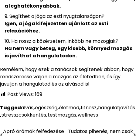
a leghatékonyabbak.
Segíthet a jóga az esti nyugtalanságon?
Igen, a jóga kifejezetten ajánlott az esti
relaxációhoz.
Ha rossz a közérzetem, inkább ne mozogjak?
Ha nem vagy beteg, egy kisebb, könnyed mozgás
is javíthat a hangulatodon.
Remélem, hogy ezek a tanácsok segítenek abban, hogy
rendszeressé váljon a mozgás az életedben, és így
javuljon a hangulatod és az alvásod is!
Post Views:
169
Tagged
alvás
,
egészség
,
életmód
,
fitnesz
,
hangulatjavítás
,
stresszcsökkentés
,
testmozgás
,
wellness
Apró örömök felfedezése
Tudatos pihenés, nem csak
Bejegyzés