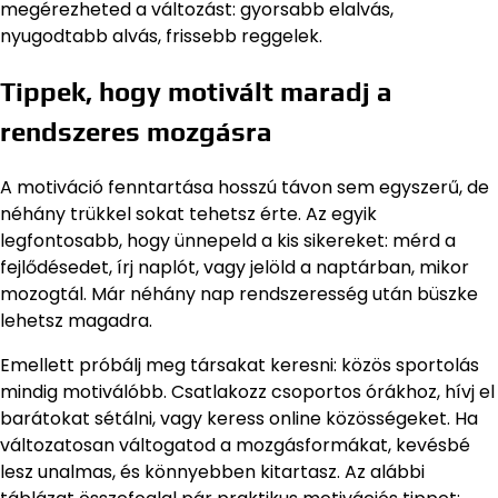
megérezheted a változást: gyorsabb elalvás,
nyugodtabb alvás, frissebb reggelek.
Tippek, hogy motivált maradj a
rendszeres mozgásra
A motiváció fenntartása hosszú távon sem egyszerű, de
néhány trükkel sokat tehetsz érte. Az egyik
legfontosabb, hogy ünnepeld a kis sikereket: mérd a
fejlődésedet, írj naplót, vagy jelöld a naptárban, mikor
mozogtál. Már néhány nap rendszeresség után büszke
lehetsz magadra.
Emellett próbálj meg társakat keresni: közös sportolás
mindig motiválóbb. Csatlakozz csoportos órákhoz, hívj el
barátokat sétálni, vagy keress online közösségeket. Ha
változatosan váltogatod a mozgásformákat, kevésbé
lesz unalmas, és könnyebben kitartasz. Az alábbi