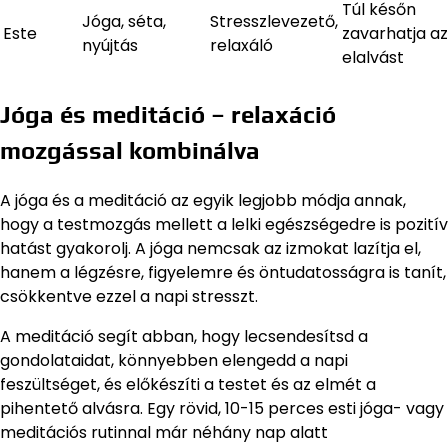
Túl későn
Jóga, séta,
Stresszlevezető,
Este
zavarhatja az
nyújtás
relaxáló
elalvást
Jóga és meditáció – relaxáció
mozgással kombinálva
A jóga és a meditáció az egyik legjobb módja annak,
hogy a testmozgás mellett a lelki egészségedre is pozitív
hatást gyakorolj. A jóga nemcsak az izmokat lazítja el,
hanem a légzésre, figyelemre és öntudatosságra is tanít,
csökkentve ezzel a napi stresszt.
A meditáció segít abban, hogy lecsendesítsd a
gondolataidat, könnyebben elengedd a napi
feszültséget, és előkészíti a testet és az elmét a
pihentető alvásra. Egy rövid, 10-15 perces esti jóga- vagy
meditációs rutinnal már néhány nap alatt