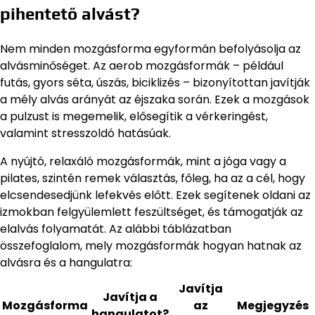
pihentető alvást?
Nem minden mozgásforma egyformán befolyásolja az
alvásminőséget. Az aerob mozgásformák – például
futás, gyors séta, úszás, biciklizés – bizonyítottan javítják
a mély alvás arányát az éjszaka során. Ezek a mozgások
a pulzust is megemelik, elősegítik a vérkeringést,
valamint stresszoldó hatásúak.
A nyújtó, relaxáló mozgásformák, mint a jóga vagy a
pilates, szintén remek választás, főleg, ha az a cél, hogy
elcsendesedjünk lefekvés előtt. Ezek segítenek oldani az
izmokban felgyülemlett feszültséget, és támogatják az
elalvás folyamatát. Az alábbi táblázatban
összefoglalom, mely mozgásformák hogyan hatnak az
alvásra és a hangulatra:
Javítja
Javítja a
Mozgásforma
az
Megjegyzés
hangulatot?