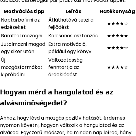
táblázat összefoglal pár praktikus motivációs tippet:
Motivációs tipp
Leírás
Hatékonyság
Naptárba írni az
Átláthatóvá teszi a
★★★★☆
edzéseket
fejlődést
Baráttal mozogni
Kölcsönös ösztönzés
★★★★★
Jutalmazni magad
Extra motiváció,
★★★★☆
egy siker után
például egy könyv
Új
Változatosság
mozgásformákat
fenntartja az
★★★★☆
kipróbálni
érdeklődést
Hogyan mérd a hangulatod és az
alvásminőségedet?
Ahhoz, hogy lásd a mozgás pozitív hatását, érdemes
nyomon követni, hogyan változik a hangulatod és az
alvásod. Egyszerű módszer, ha minden nap leírod, hány