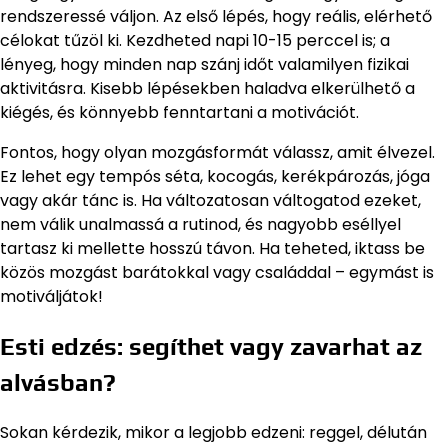
rendszeressé váljon. Az első lépés, hogy reális, elérhető
célokat tűzöl ki. Kezdheted napi 10-15 perccel is; a
lényeg, hogy minden nap szánj időt valamilyen fizikai
aktivitásra. Kisebb lépésekben haladva elkerülhető a
kiégés, és könnyebb fenntartani a motivációt.
Fontos, hogy olyan mozgásformát válassz, amit élvezel.
Ez lehet egy tempós séta, kocogás, kerékpározás, jóga
vagy akár tánc is. Ha változatosan váltogatod ezeket,
nem válik unalmassá a rutinod, és nagyobb eséllyel
tartasz ki mellette hosszú távon. Ha teheted, iktass be
közös mozgást barátokkal vagy családdal – egymást is
motiváljátok!
Esti edzés: segíthet vagy zavarhat az
alvásban?
Sokan kérdezik, mikor a legjobb edzeni: reggel, délután