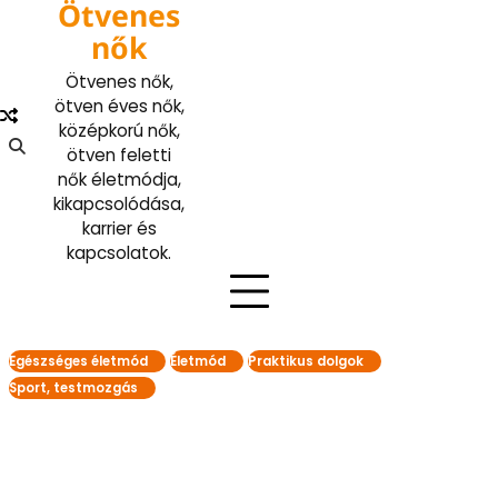
Ötvenes
Skip
to
nők
content
Ötvenes nők,
ötven éves nők,
középkorú nők,
ötven feletti
nők életmódja,
kikapcsolódása,
karrier és
kapcsolatok.
Egészséges életmód
Életmód
Praktikus dolgok
Sport, testmozgás