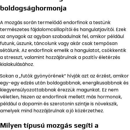
boldogsághormonja
A mozgás során termelődő endorfinok a testünk
természetes fájdalomcsillapítói és hangulatjavítói. Ezek
az anyagok az agyban szabadulnak fel, amikor például
futunk, úszunk, táncolunk vagy akár csak tempósan
sétálunk. Az endorfinok emelik a hangulatot, csökkentik
a stresszt, valamint hozzájárulnak a pozitív életérzés
kialakulásához.
Sokan a „futók gyönyörének” hívják azt az érzést, amikor
egy-egy edzés után boldogabbnak, energikusabbnak és
kiegyensúlyozottabbnak érezzük magunkat. Ez nem
véletlen, hiszen az endorfinok mellett más hormonok,
például a dopamin és szerotonin szintje is növekszik,
amelyek mind hozzájárulnak a jó közérzethez.
Milyen típusú mozgás segíti a