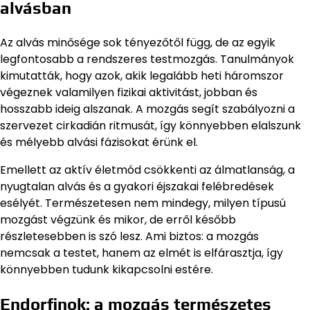
alvásban
Az alvás minősége sok tényezőtől függ, de az egyik
legfontosabb a rendszeres testmozgás. Tanulmányok
kimutatták, hogy azok, akik legalább heti háromszor
végeznek valamilyen fizikai aktivitást, jobban és
hosszabb ideig alszanak. A mozgás segít szabályozni a
szervezet cirkadián ritmusát, így könnyebben elalszunk
és mélyebb alvási fázisokat érünk el.
Emellett az aktív életmód csökkenti az álmatlanság, a
nyugtalan alvás és a gyakori éjszakai felébredések
esélyét. Természetesen nem mindegy, milyen típusú
mozgást végzünk és mikor, de erről később
részletesebben is szó lesz. Ami biztos: a mozgás
nemcsak a testet, hanem az elmét is elfárasztja, így
könnyebben tudunk kikapcsolni estére.
Endorfinok: a mozgás természetes