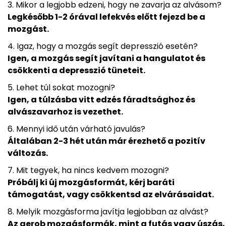
Mikor a legjobb edzeni, hogy ne zavarja az alvásom?
Legkésőbb 1-2 órával lefekvés előtt fejezd be a
mozgást.
Igaz, hogy a mozgás segít depresszió esetén?
Igen, a mozgás segít javítani a hangulatot és
csökkenti a depresszió tüneteit.
Lehet túl sokat mozogni?
Igen, a túlzásba vitt edzés fáradtsághoz és
alvászavarhoz is vezethet.
Mennyi idő után várható javulás?
Általában 2-3 hét után már érezhető a pozitív
változás.
Mit tegyek, ha nincs kedvem mozogni?
Próbálj ki új mozgásformát, kérj baráti
támogatást, vagy csökkentsd az elvárásaidat.
Melyik mozgásforma javítja legjobban az alvást?
Az aerob mozgásformák, mint a futás vagy úszás,