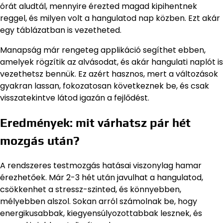
órát aludtál, mennyire érezted magad kipihentnek
reggel, és milyen volt a hangulatod nap közben. Ezt akár
egy táblázatban is vezetheted.
Manapság már rengeteg applikáció segíthet ebben,
amelyek rögzítik az alvásodat, és akár hangulati naplót is
vezethetsz bennük. Ez azért hasznos, mert a változások
gyakran lassan, fokozatosan következnek be, és csak
visszatekintve látod igazán a fejlődést.
Eredmények: mit várhatsz pár hét
mozgás után?
A rendszeres testmozgás hatásai viszonylag hamar
érezhetőek. Már 2-3 hét után javulhat a hangulatod,
csökkenhet a stressz-szinted, és könnyebben,
mélyebben alszol. Sokan arról számolnak be, hogy
energikusabbak, kiegyensúlyozottabbak lesznek, és