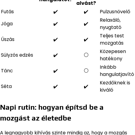
alvást?
Futás
✔️
✔️
Pulzusnövelő
Relaxáló,
Jóga
✔️
✔️
nyugtató
Teljes test
Úszás
✔️
✔️
mozgatás
Közepesen
Súlyzós edzés
✔️
⚪️
hatékony
Inkább
Tánc
✔️
⚪️
hangulatjavító
Kezdőknek is
Séta
✔️
✔️
kiváló
Napi rutin: hogyan építsd be a
mozgást az életedbe
A legnagyobb kihívás szinte mindig az, hogy a mozgás