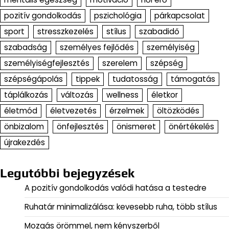
pozitív gondolkodás
pszichológia
párkapcsolat
sport
stresszkezelés
stílus
szabadidő
szabadság
személyes fejlődés
személyiség
személyiségfejlesztés
szerelem
szépség
szépségápolás
tippek
tudatosság
támogatás
táplálkozás
változás
wellness
életkor
életmód
életvezetés
érzelmek
öltözködés
önbizalom
önfejlesztés
önismeret
önértékelés
újrakezdés
Legutóbbi bejegyzések
A pozitív gondolkodás valódi hatása a testedre
Ruhatár minimalizálása: kevesebb ruha, több stílus
Mozgás örömmel, nem kényszerből