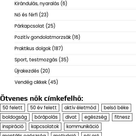
Kirándulás, nyaralás
(6)
Nő és férfi
(23)
Párkapcsolat
(25)
Pozitív gondolatmorzsák
(16)
Praktikus dolgok
(187)
Sport, testmozgás
(35)
Újrakezdés
(20)
Vendég cikkek
(45)
Ötvenes nők címkefelhő:
50 felett
50 év felett
aktív életmód
belső béke
boldogság
bőrápolás
divat
egészség
fitnesz
inspiráció
kapcsolatok
kommunikáció
mentális egészség
motiváció
női erő