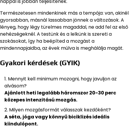
nappal is jobban teljesítenek.
Természetesen mindenkinek más a tempója: van, akinél
gyorsabban, másnál lassabban jönnek a változások. A
lényeg, hogy légy türelmes magaddal, ne add fel az első
nehézségeknél. A testünk és a lelkünk is szereti a
szokásokat, így ha beépíted a mozgást a
mindennapjaidba, az évek múlva is meghálálja magát.
Gyakori kérdések (GYIK)
Mennyit kell minimum mozogni, hogy javuljon az
alvásom?
Ajánlott heti legalább háromszor 20-30 perc
közepes intenzitású mozgás.
Milyen mozgásformát válasszak kezdőként?
A séta, jóga vagy könnyű biciklizés ideális
kiindulópont.