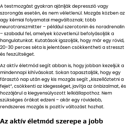
A testmozgást gyakran ajánlják depresszió vagy
szorongás esetén, és nem véletlenül. Mozgás közben az
agy kémiai folyamatai megváltoznak; több
neurotranszmitter – például szerotonin és noradrenalin
– szabadul fel, amelyek közvetlenül befolyásolják a
hangulatunkat. Kutatások igazolják, hogy már egy rövid,
20-30 perces séta is jelentősen csökkentheti a stresszt
és feszültséget.
Az aktív életmód segít abban is, hogy jobban kezeljük a
mindennapi kihívásokat. Sokan tapasztalják, hogy egy
fárasztó nap után egy kis mozgás segít „kiszellőztetni a
fejet”, csökkenti az idegességet, javítja az önbizalmat, és
hozzájárul a kiegyensúlyozott lelkiállapothoz. Nem
szükséges órákat edzeni – akár egy rövidebb,
rendszeres mozgás is pozitív változást hozhat.
Az aktív életmód szerepe a jobb